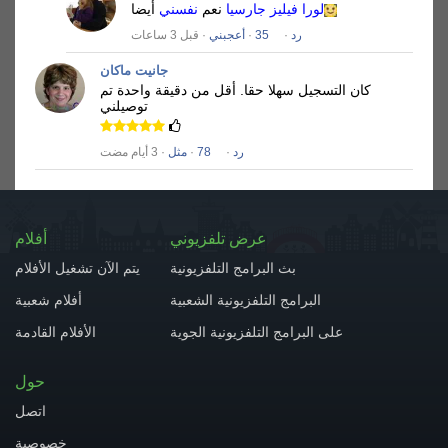
لورا فيليز جارسيا
نعم
نفسني
أيضا
رد
·
35
·
أعجبني
· قبل 3 ساعات
جانيت ماكان
كان التسجيل سهلا حقا.
أقل من دقيقة واحدة تم
توصيلني
رد
·
78
·
مثل
· 3 أيام مضت
عرض تلفزيوني
أفلام
بث البرامج التلفزيونية
يتم الآن تشغيل الأفلام
البرامج التلفزيونية الشعبية
أفلام شعبية
على البرامج التلفزيونية الجوية
الأفلام القادمة
حول
اتصل
خصوصية