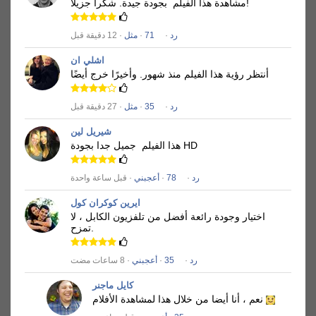
شكرا جزيلا!
مشاهدة هذا الفيلم
بجودة جيدة.
رد
·
71
·
مثل
· 12 دقيقة قبل
اشلي ان
أنتظر رؤية هذا الفيلم منذ شهور.
وأخيرًا خرج أيضًا
رد
·
35
·
مثل
· 27 دقيقة قبل
شيريل لين
جميل جدا بجودة HD
هذا الفيلم
رد
·
78
·
أعجبني
· قبل ساعة واحدة
ايرين كوكران كول
اختيار وجودة رائعة أفضل من تلفزيون الكابل ، لا
تمزح.
رد
·
35
·
أعجبني
· 8 ساعات مضت
كايل ماجنر
نعم ، أنا أيضا من خلال هذا لمشاهدة الأفلام