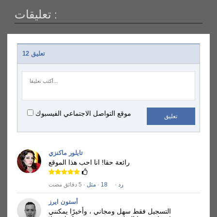
تعليقات :
12 تعليق
موقع التواصل الاجتماعي الفيسبوك
تعليق
تايلور ماكنزي
رائعة حقا!
انا احب هذا الموقع
رد
·
18
·
مثل
· 5 دقائق مضت
أستون ايرز
التسجيل فقط سهل ومجاني ، وأخيرًا يمكنني