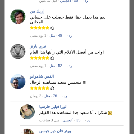
رد
·
35
·
أعجبني
· قبل ساعتين
إريك من
نعم هذا يعمل حقا!
فقط حصلت على حسابي
المجاني
رد
·
48
·
مثل
· 1 يوم مضى
تيري بارنز
واحد من أفضل الأفلام التي رأيتها هذا العام!
رد
·
52
·
مثل
· 1 يوم مضى
القس شاهوانو
متحمس سعيد مشاهدة الرجال !!!
رد
·
78
·
مثل
· 2 يومان
لورا فيليز جارسيا
شكرا ، أنا سعيد جدا لمشاهدة هذا الفيلم
رد
·
35
·
أعجبني
· قبل 3 ساعات
ووتر فان دير جيسن