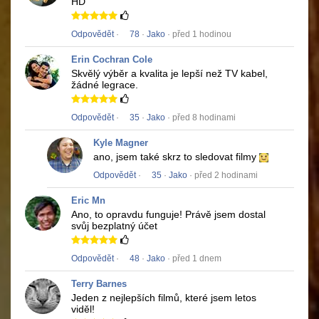
HD
Odpovědět
·
78
·
Jako
· před 1 hodinou
Erin Cochran Cole
Skvělý výběr a kvalita je lepší než TV kabel,
žádné legrace.
Odpovědět
·
35
·
Jako
· před 8 hodinami
Kyle Magner
ano, jsem také skrz to sledovat filmy
Odpovědět
·
35
·
Jako
· před 2 hodinami
Eric Mn
Ano, to opravdu funguje!
Právě jsem dostal
svůj bezplatný účet
Odpovědět
·
48
·
Jako
· před 1 dnem
Terry Barnes
Jeden z nejlepších filmů, které jsem letos
viděl!