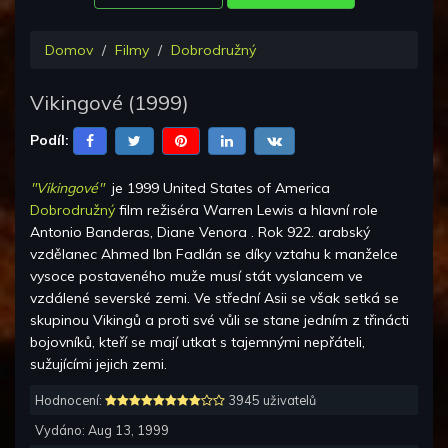
Domov
Filmy
Dobrodružný
Vikingové
(
1999
)
Podíl:
"Vikingové"
je
1999 United States of America
Dobrodružný
film režiséra
Warren Lewis
a hlavní role
Antonio Banderas, Diane Venora
.
Rok 922. arabský
vzdělanec Ahmed Ibn Fadlán se díky vztahu k manželce
vysoce postaveného muže musí stát vyslancem ve
vzdálené severské zemi. Ve střední Asii se však setká se
skupinou Vikingů a proti své vůli se stane jedním z třinácti
bojovníků, kteří se mají utkat s tajemnými nepřáteli,
sužujícími jejich zemi.
Hodnocení:
3945 uživatelů
Vydáno:
Aug 13, 1999