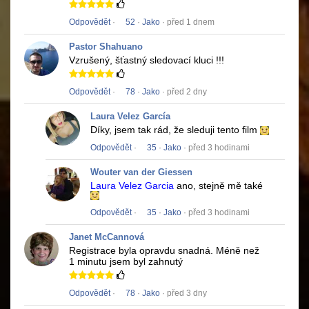
Odpovědět
·
52
·
Jako
· před 1 dnem
Pastor Shahuano
Vzrušený, šťastný sledovací kluci !!!
Odpovědět
·
78
·
Jako
· před 2 dny
Laura Velez García
Díky, jsem tak rád, že sleduji tento film
Odpovědět
·
35
·
Jako
· před 3 hodinami
Wouter van der Giessen
Laura Velez Garcia
ano, stejně mě také
Odpovědět
·
35
·
Jako
· před 3 hodinami
Janet McCannová
Registrace byla opravdu snadná.
Méně než
1 minutu jsem byl zahnutý
Odpovědět
·
78
·
Jako
· před 3 dny