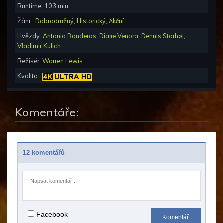
Runtime:
103
min.
Žánr :
Dobrodružný
,
Historický
,
Akční
Hvězdy:
Antonio Banderas
,
Diane Venora
,
Dennis Storhøi
,
Vladimir Kulich
Režisér:
Warren Lewis
Kvalita:
Komentáře:
12 komentářů
Facebook
Komentář