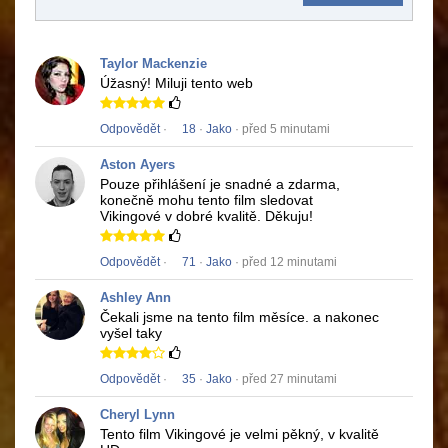
Taylor Mackenzie
Úžasný!
Miluji tento web
Odpovědět
·
18
·
Jako
· před 5 minutami
Aston Ayers
Pouze přihlášení je snadné a zdarma,
konečně mohu tento film sledovat
Vikingové
v dobré kvalitě.
Děkuju!
Odpovědět
·
71
·
Jako
· před 12 minutami
Ashley Ann
Čekali jsme na tento film měsíce.
a nakonec
vyšel taky
Odpovědět
·
35
·
Jako
· před 27 minutami
Cheryl Lynn
Tento film
Vikingové
je velmi pěkný, v kvalitě