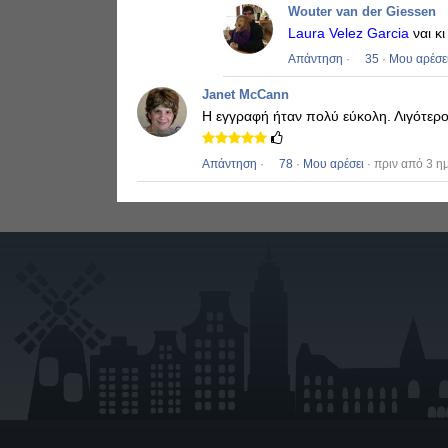
Wouter van der Giessen
Laura Velez Garcia
ναι κι
Απάντηση
·
35
·
Μου αρέσε
Janet McCann
Η εγγραφή ήταν πολύ εύκολη.
Λιγότερ
Απάντηση
·
78
·
Μου αρέσει
· πριν από 3 η