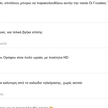
εάν, επιτέλους μπορώ να παρακολουθήσω αυτήν την ταινία
Οι Γυναίκες 
ν
ήνες.
και τελικά βγήκε επίσης
λεπτά
ίου Ορόφου
είναι πολύ ωραία, με ποιότητα HD
ίναι καλύτερη από το καλώδιο τηλεόρασης, χωρίς αστείο
ρες