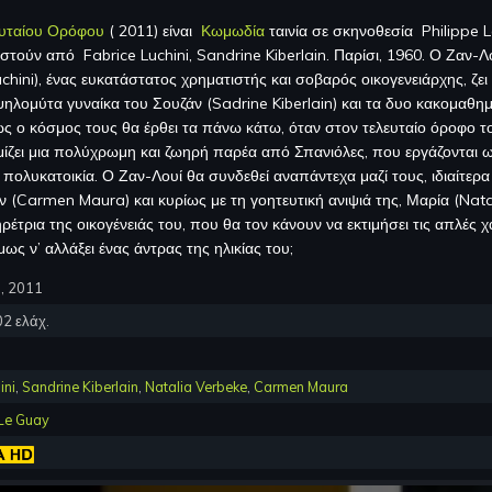
ευταίου Ορόφου
(
2011
) είναι
Κωμωδία
ταινία σε σκηνοθεσία
Philippe 
ιστούν από
Fabrice Luchini, Sandrine Kiberlain
.
Παρίσι, 1960. Ο Ζαν-Λ
chini), ένας ευκατάστατος χρηματιστής και σοβαρός οικογενειάρχης, ζει
ψηλομύτα γυναίκα του Σουζάν (Sadrine Kiberlain) και τα δυο κακομαθη
ς ο κόσμος τους θα έρθει τα πάνω κάτω, όταν στον τελευταίο όροφο τ
μίζει μια πολύχρωμη και ζωηρή παρέα από Σπανιόλες, που εργάζονται 
 πολυκατοικία. Ο Ζαν-Λουί θα συνδεθεί αναπάντεχα μαζί τους, ιδιαίτερα
 (Carmen Maura) και κυρίως με τη γοητευτική ανιψιά της, Μαρία (Nata
ρέτρια της οικογένειάς του, που θα τον κάνουν να εκτιμήσει τις απλές 
μως ν’ αλλάξει ένας άντρας της ηλικίας του;
, 2011
02
ελάχ.
ini
,
Sandrine Kiberlain
,
Natalia Verbeke
,
Carmen Maura
 Le Guay