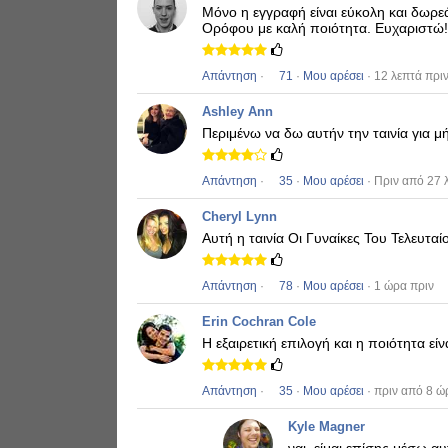
Μόνο η εγγραφή είναι εύκολη και δωρ
Ορόφου
με καλή ποιότητα.
Ευχαριστώ!
Απάντηση
·
71
·
Μου αρέσει
· 12 λεπτά πρι
Ashley Ann
Περιμένω να δω αυτήν την ταινία για μ
Απάντηση
·
35
·
Μου αρέσει
· Πριν από 27 
Cheryl Lynn
Αυτή η ταινία
Οι Γυναίκες Του Τελευτα
Απάντηση
·
78
·
Μου αρέσει
· 1 ώρα πριν
Erin Cochran Cole
Η εξαιρετική επιλογή και η ποιότητα ε
Απάντηση
·
35
·
Μου αρέσει
· πριν από 8 ώ
Kyle Magner