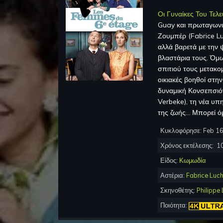
Οι Γυναίκες Του Τελ
Guay
και πρωταγων
Ζουμπέρ (Fabrice Lu
αλλά βαρετά με την 
βλαστάρια τους. Όμω
σπιτιού τους μετακο
οικιακές βοηθοί στην
δυναμική Κονσεπσιόν
Verbeke), τη νέα υπη
της ζωής... Μπορεί ό
Κυκλοφόρησε:
Feb 16
Χρόνος εκτέλεσης:
1
Είδος:
Κωμωδία
Αστέρια:
Fabrice Luch
Σκηνοθέτης:
Philippe
Ποιότητα: