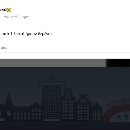
 εγώ
ι
· πριν από 3 ώρες
ο από 1 λεπτό ήμουν δεμένος
μέρες