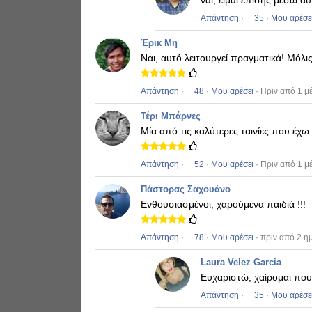
ναι, είμαι επίσης μέσω α
Απάντηση
·
35
·
Μου αρέσε
Έρικ Μη
Ναι, αυτό λειτουργεί πραγματικά!
Μόλις
Απάντηση
·
48
·
Μου αρέσει
· Πριν από 1 μ
Τέρι Μπάρνες
Μία από τις καλύτερες ταινίες που έχω 
Απάντηση
·
52
·
Μου αρέσει
· Πριν από 1 μ
Πάστορας Σαχουάνο
Ενθουσιασμένοι, χαρούμενα παιδιά !!!
Απάντηση
·
78
·
Μου αρέσει
· πριν από 2 η
Laura Velez Garcia
Ευχαριστώ, χαίρομαι πο
Απάντηση
·
35
·
Μου αρέσε