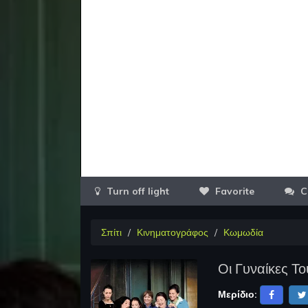
Favorite
C
Σπίτι
Κινηματογράφος
Κωμωδία
Οι Γυναίκες Τ
Μερίδιο: