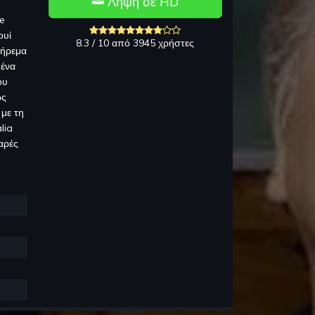
Λήψη σε HD
Le
ουί
8.3 / 10 από 3945 χρήστες
 ήρεμα
μένα
ου
ως
 με τη
lia
χαρές