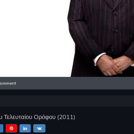
Video
omment
ου Τελευταίου Ορόφου
(
2011
)