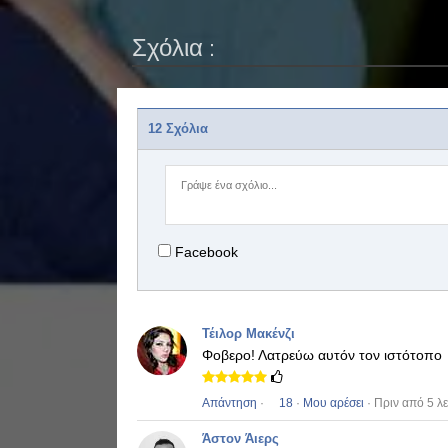
Σχόλια :
12 Σχόλια
Facebook
Τέιλορ Μακένζι
Φοβερο!
Λατρεύω αυτόν τον ιστότοπο
Απάντηση
·
18
·
Μου αρέσει
· Πριν από 5 λ
Άστον Άιερς