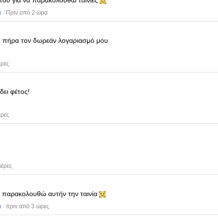
υτού για να παρακολουθώ ταινίες
ι
· Πριν από 2 ώρα
 πήρα τον δωρεάν λογαριασμό μου
έρες
δει φέτος!
έρες
μέρες
υ παρακολουθώ αυτήν την ταινία
ι
· πριν από 3 ώρες