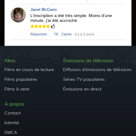
Janet McCann
L'inscription a été très simple.
Moins d'une
minute, j'ai été accroché
Répondre
·
78
·
J'aime
· Il y a 3 jours
Films
Émissions de télévision
Films en cours de lecture
Diffusion d'émissions de télévision
Films populaires
Séries TV populaires
Films à venir
Émissions en direct
À propos
Contact
Intimité
DMCA