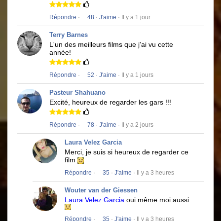
Répondre
·
48
·
J'aime
· Il y a 1 jour
Terry Barnes
L'un des meilleurs films que j'ai vu cette
année!
Répondre
·
52
·
J'aime
· Il y a 1 jours
Pasteur Shahuano
Excité, heureux de regarder les gars !!!
Répondre
·
78
·
J'aime
· Il y a 2 jours
Laura Velez Garcia
Merci, je suis si heureux de regarder ce
film
Répondre
·
35
·
J'aime
· Il y a 3 heures
Wouter van der Giessen
Laura Velez Garcia
oui même moi aussi
Répondre
·
35
·
J'aime
· Il y a 3 heures