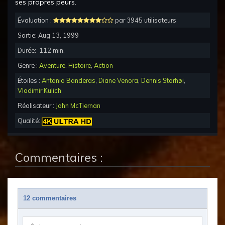
ses propres peurs.
Évaluation :
par 3945 utilisateurs
Sortie:
Aug 13, 1999
Durée:
112
min.
Genre :
Aventure
,
Histoire
,
Action
Étoiles :
Antonio Banderas
,
Diane Venora
,
Dennis Storhøi
,
Vladimir Kulich
Réalisateur :
John McTiernan
Qualité:
Commentaires :
12 commentaires