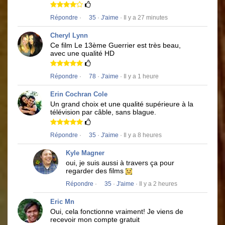
Répondre
·
35
·
J'aime
· Il y a 27 minutes
Cheryl Lynn
Ce film
Le 13ème Guerrier
est très beau,
avec une qualité HD
Répondre
·
78
·
J'aime
· Il y a 1 heure
Erin Cochran Cole
Un grand choix et une qualité supérieure à la
télévision par câble, sans blague.
Répondre
·
35
·
J'aime
· Il y a 8 heures
Kyle Magner
oui, je suis aussi à travers ça pour
regarder des films
Répondre
·
35
·
J'aime
· Il y a 2 heures
Eric Mn
Oui, cela fonctionne vraiment!
Je viens de
recevoir mon compte gratuit