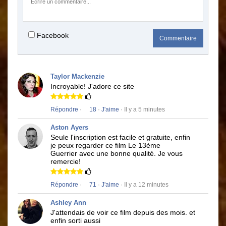
Facebook
Commentaire
Taylor Mackenzie
Incroyable!
J'adore ce site
Répondre
·
18
·
J'aime
· Il y a 5 minutes
Aston Ayers
Seule l'inscription est facile et gratuite, enfin
je peux regarder ce film
Le 13ème
Guerrier
avec une bonne qualité.
Je vous
remercie!
Répondre
·
71
·
J'aime
· Il y a 12 minutes
Ashley Ann
J'attendais de voir ce film depuis des mois.
et
enfin sorti aussi