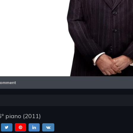
Video
omment
6° piano
(
2011
)