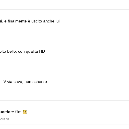
si.
e finalmente è uscito anche lui
lto bello, con qualità HD
i TV via cavo, non scherzo.
guardare film
 ore fa