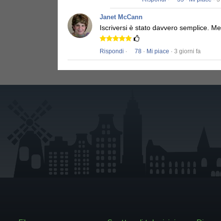
Janet McCann
Iscriversi è stato davvero semplice.
Men
Rispondi
·
78
·
Mi piace
· 3 giorni fa