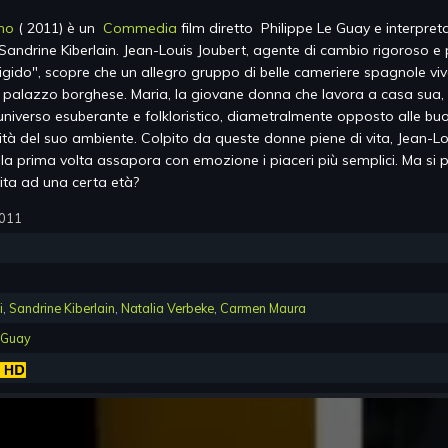
ano
(
2011
) è un
Commedia
film diretto
Philippe Le Guay
e interpret
 Sandrine Kiberlain
.
Jean-Louis Joubert, agente di cambio rigoroso e
rigido", scopre che un allegro gruppo di belle cameriere spagnole viv
 palazzo borghese. Maria, la giovane donna che lavora a casa sua, 
 universo esuberante e folkloristico, diametralmente opposto alle bu
ità del suo ambiente. Colpito da queste donne piene di vita, Jean-Lo
 la prima volta assapora con emozione i piaceri più semplici. Ma si 
ita ad una certa età?
2011
i
,
Sandrine Kiberlain
,
Natalia Verbeke
,
Carmen Maura
e Guay