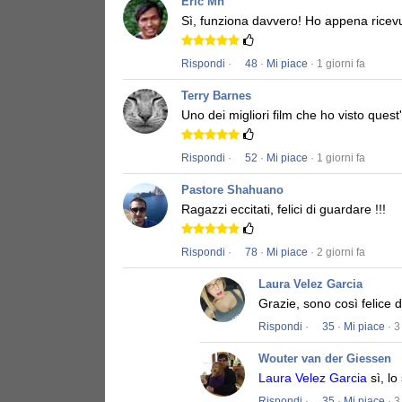
Eric Mn
Sì, funziona davvero!
Ho appena ricevu
Rispondi
·
48
·
Mi piace
· 1 giorni fa
Terry Barnes
Uno dei migliori film che ho visto quest
Rispondi
·
52
·
Mi piace
· 1 giorni fa
Pastore Shahuano
Ragazzi eccitati, felici di guardare !!!
Rispondi
·
78
·
Mi piace
· 2 giorni fa
Laura Velez Garcia
Grazie, sono così felice 
Rispondi
·
35
·
Mi piace
· 3
Wouter van der Giessen
Laura Velez Garcia
sì, lo
Rispondi
·
35
·
Mi piace
· 3