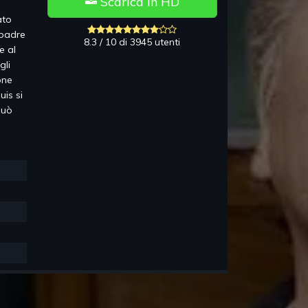
Scarica in HD
ato
 padre
8.3 / 10 di 3945 utenti
e al
gli
one
uis si
può