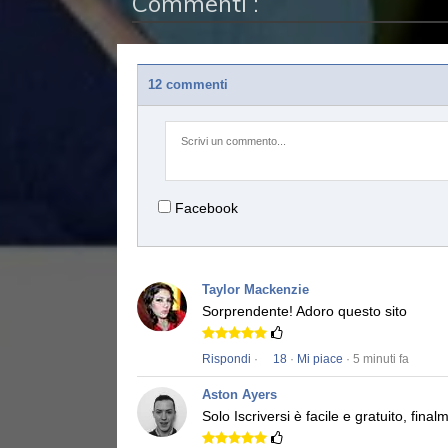
Commenti :
12 commenti
Facebook
Taylor Mackenzie
Sorprendente!
Adoro questo sito
Rispondi
·
18
·
Mi piace
· 5 minuti fa
Aston Ayers
Solo Iscriversi è facile e gratuito, fi