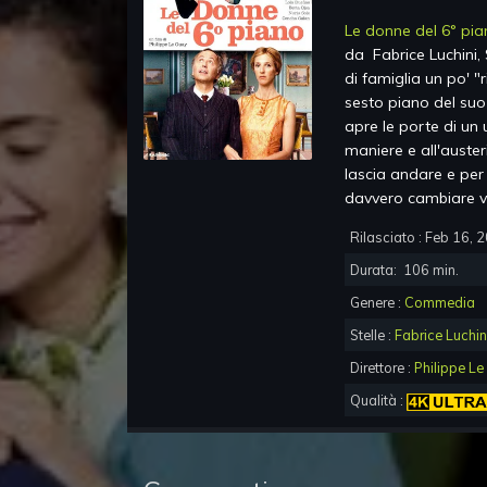
Le donne del 6° pi
da
Fabrice Luchini,
di famiglia un po' "
sesto piano del suo
apre le porte di un
maniere e all'auster
lascia andare e per
davvero cambiare v
Rilasciato :
Feb 16, 
Durata:
106
min.
Genere :
Commedia
Stelle :
Fabrice Luchin
Direttore :
Philippe L
Qualità :