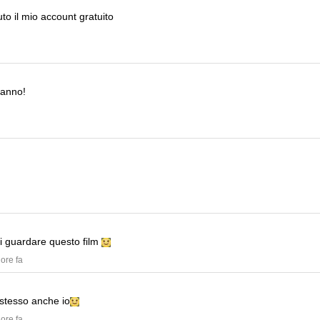
to il mio account gratuito
'anno!
di guardare questo film
 ore fa
 stesso anche io
 ore fa