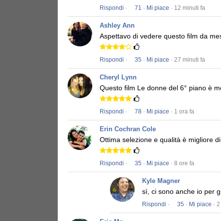
Rispondi
·
71
·
Mi piace
· 12 minuti fa
Ashley Ann
Aspettavo di vedere questo film da me
Rispondi
·
35
·
Mi piace
· 27 minuti fa
Cheryl Lynn
Questo film
Le donne del 6° piano
è mo
Rispondi
·
78
·
Mi piace
· 1 ora fa
Erin Cochran Cole
Ottima selezione e qualità è migliore d
Rispondi
·
35
·
Mi piace
· 8 ore fa
Kyle Magner
sì, ci sono anche io per 
Rispondi
·
35
·
Mi piace
· 2