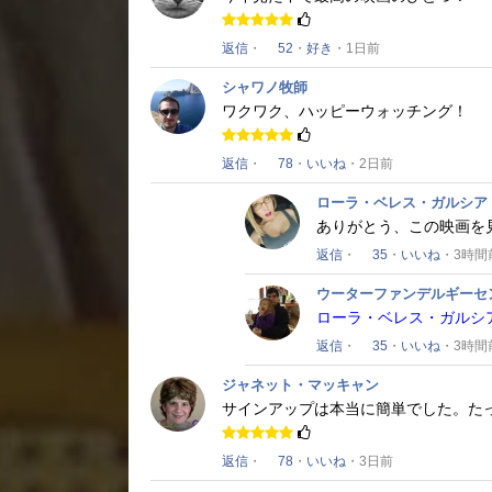
返信
・
52
・
好き
・1日前
シャワノ牧師
ワクワク、ハッピーウォッチング！
返信
・
78
・
いいね
・2日前
ローラ・ベレス・ガルシア
ありがとう、この映画を
返信
・
35
・
いいね
・3時間
ウーターファンデルギーセ
ローラ・ベレス・ガルシ
返信
・
35
・
いいね
・3時間
ジャネット・マッキャン
サインアップは本当に簡単でした。
た
返信
・
78
・
いいね
・3日前