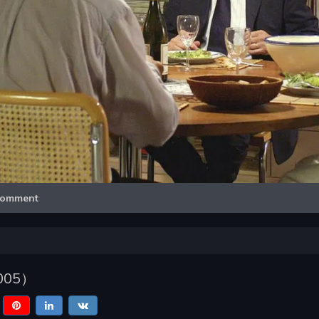
Video
omment
005
）