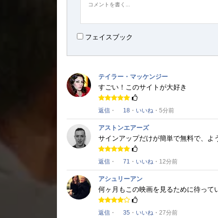
フェイスブック
テイラー・マッケンジー
すごい！
このサイトが大好き
返信
・
18
・
いいね
・5分前
アストンエアーズ
サインアップだけが簡単で無料で、よ
返信
・
71
・
いいね
・12分前
アシュリーアン
何ヶ月もこの映画を見るために待って
返信
・
35
・
いいね
・27分前