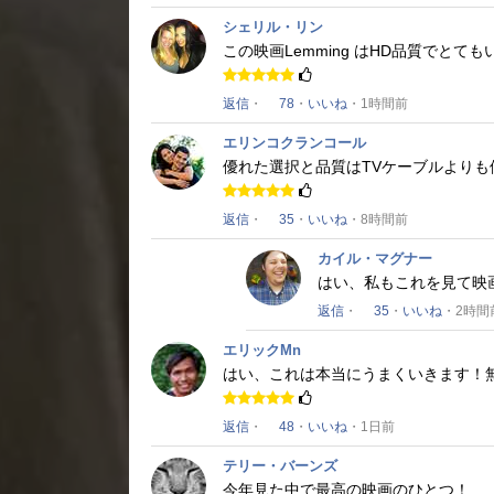
シェリル・リン
この映画
Lemming
はHD品質でとても
返信
・
78
・
いいね
・1時間前
エリンコクランコール
優れた選択と品質はTVケーブルより
返信
・
35
・
いいね
・8時間前
カイル・マグナー
はい、私もこれを見て映
返信
・
35
・
いいね
・2時間
エリックMn
はい、これは本当にうまくいきます！
返信
・
48
・
いいね
・1日前
テリー・バーンズ
今年見た中で最高の映画のひとつ！