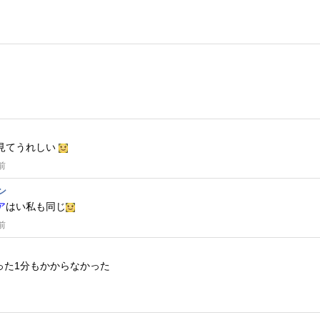
見てうれしい
前
ン
ア
はい私も同じ
前
った1分もかからなかった