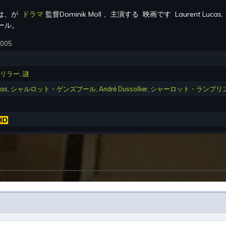
は、が
ドラマ
監督
Dominik Moll
、主演する
映画です
Laurent Lucas
ール
。
2005
リラー
,
謎
cas
,
シャルロット・ゲンズブール
,
André Dussollier
,
シャーロット・ランプリ