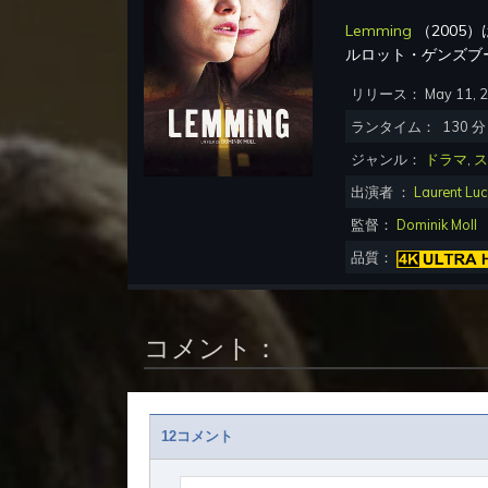
Lemming
（
2005
）
ルロット・ゲンズブ
リリース：
May 11, 
ランタイム：
130
分
ジャンル：
ドラマ
,
ス
出演者 ：
Laurent Lu
監督：
Dominik Moll
品質：
コメント：
12コメント