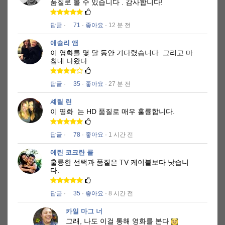
품질로
볼 수 있습니다
.
감사합니다!
답글
·
71
·
좋아요
· 12 분 전
애슐리 앤
이 영화를 몇 달 동안 기다렸습니다.
그리고 마
침내 나왔다
답글
·
35
·
좋아요
· 27 분 전
셰릴 린
이 영화
는 HD 품질로 매우 훌륭합니다.
답글
·
78
·
좋아요
· 1 시간 전
에린 코크란 콜
훌륭한 선택과 품질은 TV 케이블보다 낫습니
다.
답글
·
35
·
좋아요
· 8 시간 전
카일 마그 너
그래, 나도 이걸 통해 영화를 본다