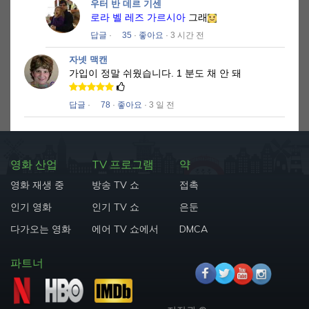
우터 반 데르 기센
로라 벨 레즈 가르시아
그래
답글
·
35
·
좋아요
· 3 시간 전
자넷 맥캔
가입이 정말 쉬웠습니다.
1 분도 채 안 돼
답글
·
78
·
좋아요
· 3 일 전
영화 산업
TV 프로그램
약
영화 재생 중
방송 TV 쇼
접촉
인기 영화
인기 TV 쇼
은둔
다가오는 영화
에어 TV 쇼에서
DMCA
파트너