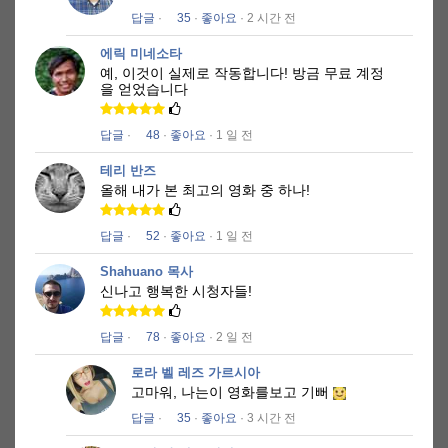
답글
·
35
·
좋아요
· 2 시간 전
에릭 미네소타
예, 이것이 실제로 작동합니다!
방금 무료 계정
을 얻었습니다
답글
·
48
·
좋아요
· 1 일 전
테리 반즈
올해 내가 본 최고의 영화 중 하나!
답글
·
52
·
좋아요
· 1 일 전
Shahuano 목사
신나고 행복한 시청자들!
답글
·
78
·
좋아요
· 2 일 전
로라 벨 레즈 가르시아
고마워, 나는이 영화를보고 기뻐
답글
·
35
·
좋아요
· 3 시간 전