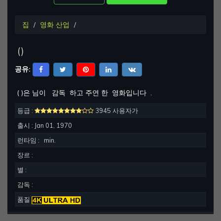
집
영화 산업
(
)
공유:
(
)은 님이
감독
하고 주연 한
영화입니다
.
등급 :
3945 사용자가
출시 :
Jan 01, 1970
런타임 :
min.
장르 :
별 :
감독 :
품질