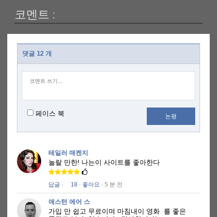
코멘트 :
댓글 12 개
페이스 북
논평
테일러 매켄지
놀랄 만한!
나는이 사이트를 좋아한다
답글
·
18
·
좋아요
· 5 분 전
애스턴 에어 스
가입 만 쉽고 무료이며 마침내이 영화
를 좋은