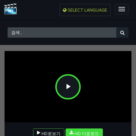
SELECT LANGUAGE
Toggle
naviga
Play
Video
HD로보기
HD 다운로드