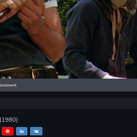
Video
omment
(
1980
)