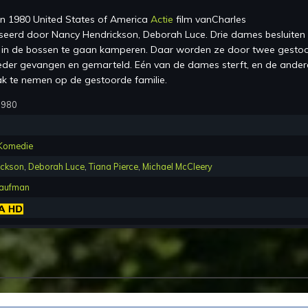
en
1980 United States of America
Actie
film van
Charles
sseerd
door
Nancy Hendrickson, Deborah Luce
.
Drie dames besluiten
e in de bossen te gaan kamperen. Daar worden ze door twee gesto
der gevangen en gemarteld. Eén van de dames sterft, en de ander
ak te nemen op de gestoorde familie.
1980
Komedie
ickson
,
Deborah Luce
,
Tiana Pierce
,
Michael McCleery
Kaufman