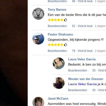
Beantwoorden
·
48
·
Vind ik leuk
· 1 dagen
Terry Barnes
Een van de beste films die ik dit jaar h
Beantwoorden
·
52
·
Vind ik leuk
· 1 dagen
Pastor Shahuano
Opgewonden, blij kijkende jongens !!!
Beantwoorden
·
78
·
Vind ik leuk
· 2 dagen
Laura Velez Garcia
Bedankt, ik ben zo blij o
Beantwoorden
·
35
·
Vind i
Wouter van der Giessen
Laura Velez Garcia
ja ik 
Beantwoorden
·
35
·
Vind i
Janet McCann
Aanmelden was heel eenvoudig.
Minde