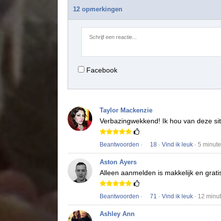
12 opmerkingen
Facebook
Taylor Mackenzie
Verbazingwekkend!
Ik hou van deze si
Beantwoorden
·
18
·
Vind ik leuk
· 5 minut
Aston Ayers
Alleen aanmelden is makkelijk en gratis
Beantwoorden
·
71
·
Vind ik leuk
· 12 minu
Ashley Ann