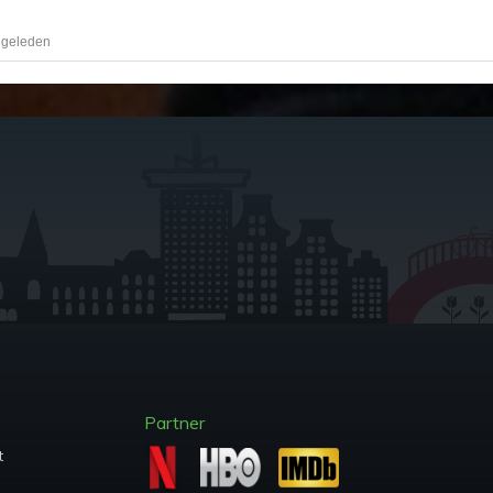
 geleden
Partner
t