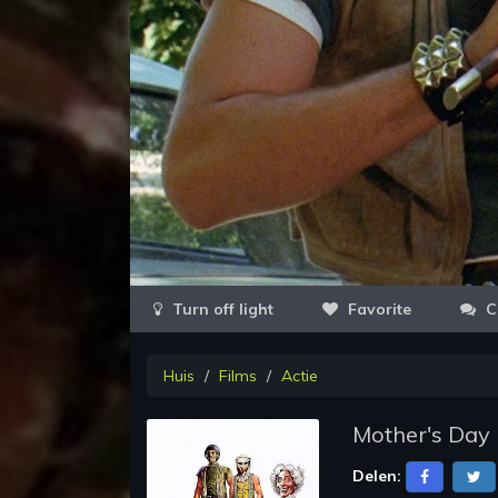
Favorite
C
Huis
Films
Actie
Mother's Day
Delen: