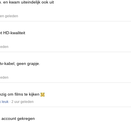
n.
en kwam uiteindelijk ook uit
ten geleden
t HD-kwaliteit
eleden
 tv-kabel, geen grapje.
eleden
ezig om films te kijken
k leuk
· 2 uur geleden
is account gekregen