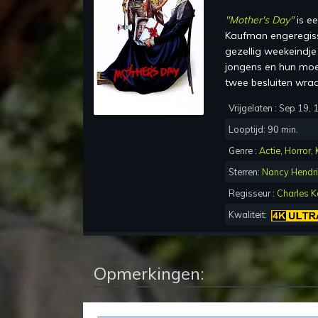
"
Mother's Day
"
is e
Kaufman
en
geregi
gezellig weekeindj
jongens en hun moe
twee besluiten wra
Vrijgelaten :
Sep 19, 
Looptijd:
90
min.
Genre :
Actie
,
Horror
,
Sterren:
Nancy Hendr
Regisseur :
Charles 
Kwaliteit:
Opmerkingen: