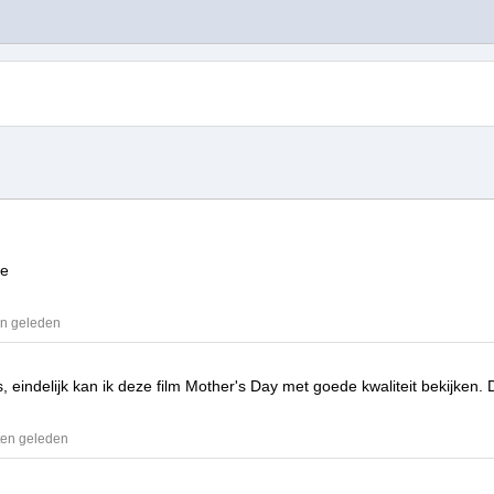
te
en geleden
, eindelijk kan ik deze film
Mother's Day
met goede kwaliteit bekijken.
ten geleden