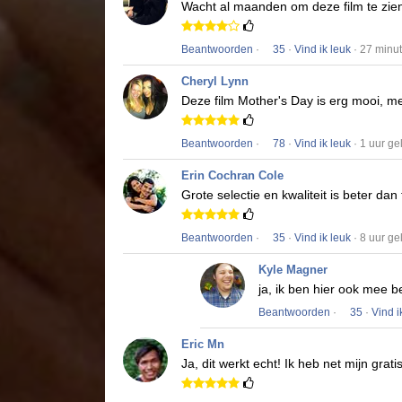
Wacht al maanden om deze film te zie
Beantwoorden
·
35
·
Vind ik leuk
· 27 minu
Cheryl Lynn
Deze film
Mother's Day
is erg mooi, me
Beantwoorden
·
78
·
Vind ik leuk
· 1 uur g
Erin Cochran Cole
Grote selectie en kwaliteit is beter dan
Beantwoorden
·
35
·
Vind ik leuk
· 8 uur g
Kyle Magner
ja, ik ben hier ook mee b
Beantwoorden
·
35
·
Vind i
Eric Mn
Ja, dit werkt echt!
Ik heb net mijn grat