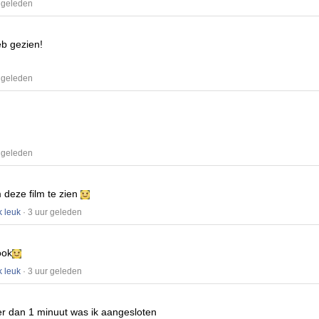
 geleden
eb gezien!
 geleden
 geleden
m deze film te zien
k leuk
· 3 uur geleden
ook
k leuk
· 3 uur geleden
r dan 1 minuut was ik aangesloten