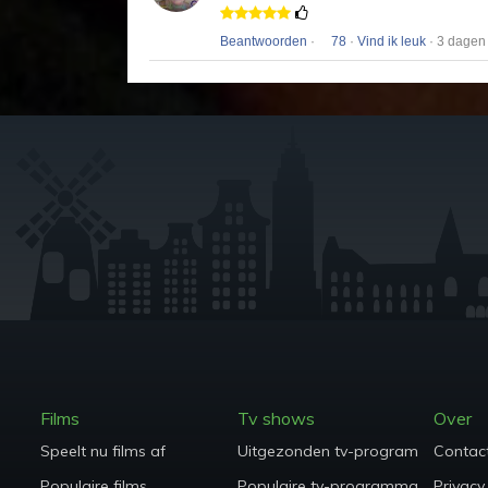
Beantwoorden
·
78
·
Vind ik leuk
· 3 dagen
Films
Tv shows
Over
Speelt nu films af
Uitgezonden tv-programma's
Contac
Populaire films
Populaire tv-programma's
Privacy