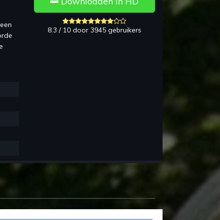
Downloaden in HD
 een
8.3 / 10 door 3945 gebruikers
orde
e