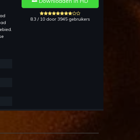
Downloaden in HD
mad
8.3 / 10 door 3945 gebruikers
dad
ebied.
se