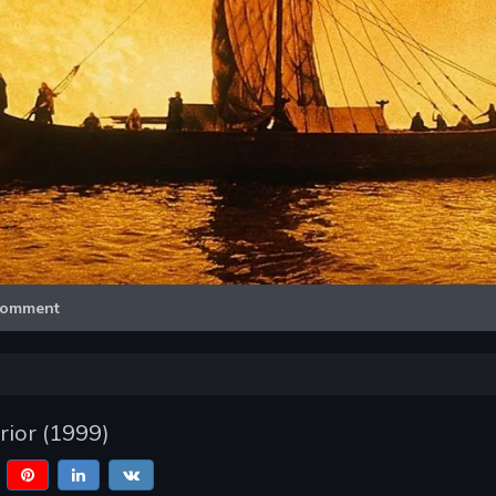
Video
omment
rior
(
1999
)