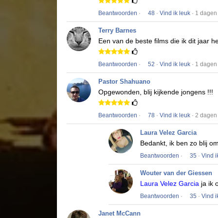
Beantwoorden
·
48
·
Vind ik leuk
· 1 dagen
Terry Barnes
Een van de beste films die ik dit jaar h
Beantwoorden
·
52
·
Vind ik leuk
· 1 dagen
Pastor Shahuano
Opgewonden, blij kijkende jongens !!!
Beantwoorden
·
78
·
Vind ik leuk
· 2 dagen
Laura Velez Garcia
Bedankt, ik ben zo blij o
Beantwoorden
·
35
·
Vind i
Wouter van der Giessen
Laura Velez Garcia
ja ik 
Beantwoorden
·
35
·
Vind i
Janet McCann