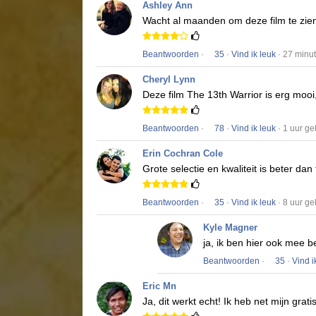
Ashley Ann
Wacht al maanden om deze film te zie
Beantwoorden
·
35
·
Vind ik leuk
· 27 minu
Cheryl Lynn
Deze film
The 13th Warrior
is erg mooi
Beantwoorden
·
78
·
Vind ik leuk
· 1 uur g
Erin Cochran Cole
Grote selectie en kwaliteit is beter dan
Beantwoorden
·
35
·
Vind ik leuk
· 8 uur g
Kyle Magner
ja, ik ben hier ook mee b
Beantwoorden
·
35
·
Vind i
Eric Mn
Ja, dit werkt echt!
Ik heb net mijn grat