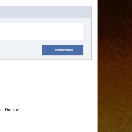
Commentaar
en.
Dank u!