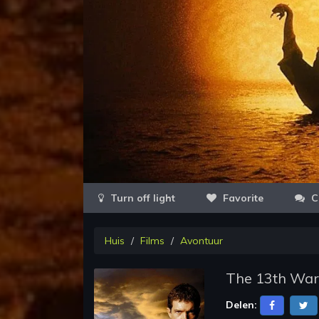
Favorite
C
Huis
Films
Avontuur
The 13th War
Delen: