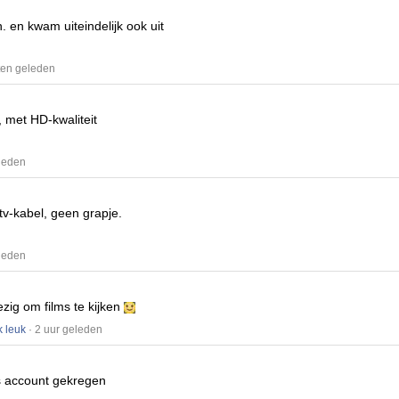
n.
en kwam uiteindelijk ook uit
ten geleden
, met HD-kwaliteit
eleden
 tv-kabel, geen grapje.
eleden
ezig om films te kijken
k leuk
· 2 uur geleden
is account gekregen