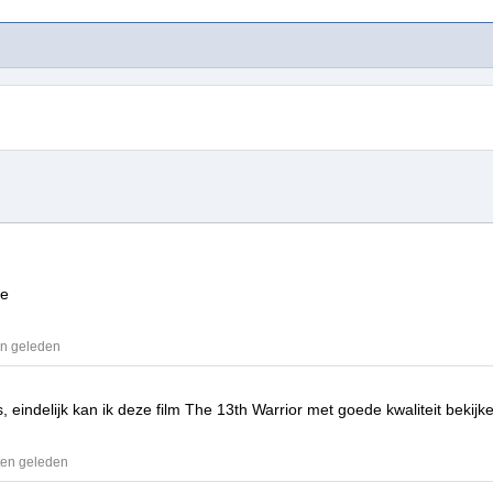
te
en geleden
, eindelijk kan ik deze film
The 13th Warrior
met goede kwaliteit bekijk
ten geleden