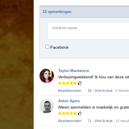
12 opmerkingen
Facebook
Taylor Mackenzie
Verbazingwekkend!
Ik hou van deze si
Beantwoorden
·
18
·
Vind ik leuk
· 5 minut
Aston Ayers
Alleen aanmelden is makkelijk en gratis
Beantwoorden
·
71
·
Vind ik leuk
· 12 minu