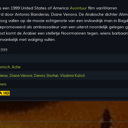
s een
1999 United States of America
Avontuur
film van
Warren
erd
door
Antonio Banderas, Diane Venora
.
De Arabische dichter Ah
n oog vallen op de mooie echtgenote van een invloedrijk man in Bag
epromoveerd als ambassadeur van een uiterst noordelijk gelegen g
ost komt de Arabier een stelletje Noormannen tegen, wiens barbaar
ankelijk met walging vullen.
1999
orisch
,
Actie
deras
,
Diane Venora
,
Dennis Storhøi
,
Vladimir Kulich
ewis