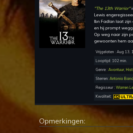
"
The 13th Warrior
"
i
Lewis
en
geregisse
Ibn Fadlan laat zij
en hij prompt wegg
Op weg naar zijn p
gewoonten hem aanv
Vrijgelaten :
Aug 13, 
Looptijd:
102
min.
Genre :
Avontuur
,
Hist
Sterren:
Antonio Ban
Regisseur :
Warren L
Kwaliteit:
Opmerkingen: