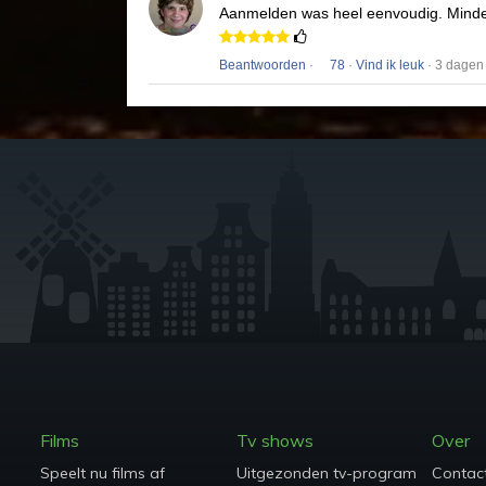
Aanmelden was heel eenvoudig.
Minde
Beantwoorden
·
78
·
Vind ik leuk
· 3 dagen
Films
Tv shows
Over
Speelt nu films af
Uitgezonden tv-programma's
Contac