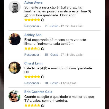
Aston Ayers
Somente a inscrição é fácil e gratuita;
finalmente, eu posso assistir a este filme
阿
虎
com boa qualidade.
Obrigado!
Responder
·
71
·
Gosto
· 12 minutos atrás
Ashley Ann
Está esperando há meses para ver este
filme.
e finalmente saiu também
Responder
·
35
·
Gosto
· 27 minutos atrás
Cheryl Lynn
Este filme
阿虎
é muito bom, com qualidade
HD
Responder
·
78
·
Gosto
· 1 hora atrás
Erin Cochran Cole
Grande seleção e qualidade é melhor do que
TV a cabo, sem brincadeira.