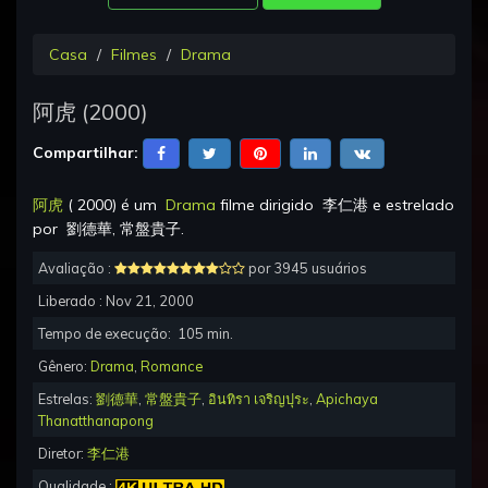
Casa
Filmes
Drama
阿虎
(
2000
)
Compartilhar:
阿虎
(
2000
) é um
Drama
filme dirigido
李仁港
e estrelado
por
劉德華, 常盤貴子
.
Avaliação :
por 3945 usuários
Liberado :
Nov 21, 2000
Tempo de execução:
105
min.
Gênero:
Drama
,
Romance
Estrelas:
劉德華
,
常盤貴子
,
อินทิรา เจริญปุระ
,
Apichaya
Thanatthanapong
Diretor:
李仁港
Qualidade :