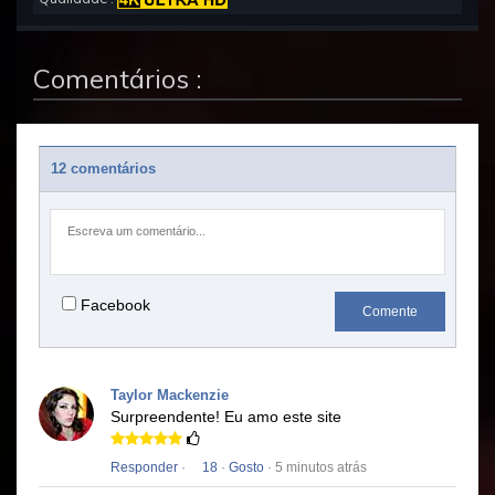
Comentários :
12 comentários
Facebook
Comente
Taylor Mackenzie
Surpreendente!
Eu amo este site
Responder
·
18
·
Gosto
· 5 minutos atrás