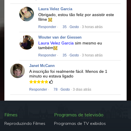
Laura Velez Garcia
Obrigado, estou tão feliz por assistir este
filme
Responder
·
35
·
Gosto
· 3 horas atrás
Wouter van der Giessen
Laura Velez Garcia
sim mesmo eu
também
Responder
·
35
·
Gosto
· 3 horas atrás
Janet McCann
A inscrição foi realmente fácil.
Menos de 1
minuto eu estava ligado
Responder
·
78
·
Gosto
· 3 dias atrás
Filmes
Programas de televisão
Reproduzindo Filmes
Programas de TV exibidos