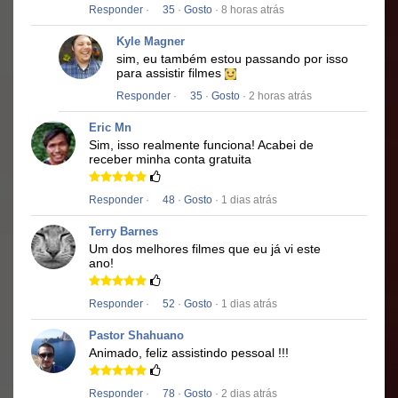
Responder
·
35
·
Gosto
· 8 horas atrás
Kyle Magner
sim, eu também estou passando por isso
para assistir filmes
Responder
·
35
·
Gosto
· 2 horas atrás
Eric Mn
Sim, isso realmente funciona!
Acabei de
receber minha conta gratuita
Responder
·
48
·
Gosto
· 1 dias atrás
Terry Barnes
Um dos melhores filmes que eu já vi este
ano!
Responder
·
52
·
Gosto
· 1 dias atrás
Pastor Shahuano
Animado, feliz assistindo pessoal !!!
Responder
·
78
·
Gosto
· 2 dias atrás