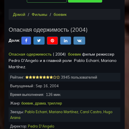
Домой
Фильмы
боевик
Опасная одержимость
(
2004
)
Доля:
Опасная одержимость
(
2004
)
боевик
фильм режиссер
Pedro D'Angelo
и в главной роли
Pablo Echarri, Mariano
Martínez
.
Рейтинг:
3945 пользователей
Выпущенный :
Sep 16, 2004
Время выполнения:
126
мин.
Жанр:
боевик
,
драма
,
триллер
Звезды:
Pablo Echarri
,
Mariano Martínez
,
Carol Castro
,
Hugo
Arana
Директор:
Pedro D'Angelo