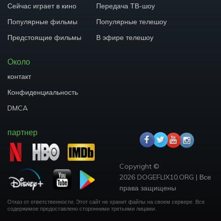
Сейчас играет в кино
Передача ТВ-шоу
Популярные фильмы
Популярные телешоу
Предстоящие фильмы
В эфире телешоу
Около
контакт
Конфиденциальность
DMCA
партнер
Copyright ©
2026 DOGEFLIX10.ORG
|
Все
права защищены
Отказ от ответственности: Этот сайт не хранит файлы на своем сервере.
Все
содержимое предоставлено сторонними третьими лицами.