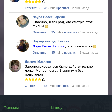
Ответить
·
78
· Мне
нравится
· 2 дня назад
Лаура Велес Гарсия
Спасибо, я так рад, что смотрю этот
фильм
Ответить
·
35
· Мне
нравится
· 3 часа назад
Воутер ван дер Гиссен
Лора Велес Гарсия
да это же я тоже
Ответить
·
35
· Мне
нравится
· 3 часа назад
Джанет Макканн
Зарегистрироваться было действительно
легко.
Менее чем за 1 минуту я был
подключен
Ответить
·
78
· Мне
нравится
· 3 дня назад
Фильмы
ТВ шоу