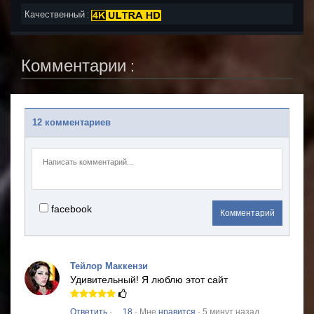
Качественный :
Комментарии :
12 комментариев
facebook
Комментарий
Тейлор Маккензи
Удивительный!
Я люблю этот сайт
Ответить
·
18
· Мне
нравится
· 5 минут назад