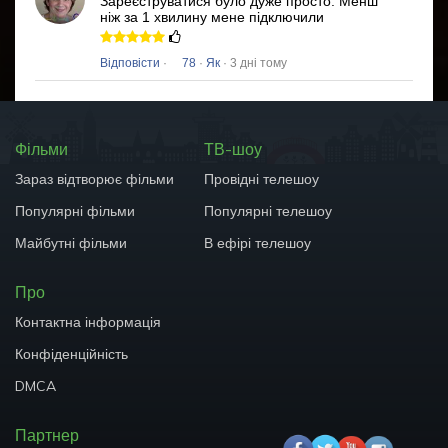
Зареєструватися було дуже просто.
Менш
ніж за 1 хвилину мене підключили
Відповісти
·
78
·
Як
· 3 дні тому
Фільми
ТВ-шоу
Зараз відтворює фільми
Провідні телешоу
Популярні фільми
Популярні телешоу
Майбутні фільми
В ефірі телешоу
Про
Контактна інформація
Конфіденційність
DMCA
Партнер