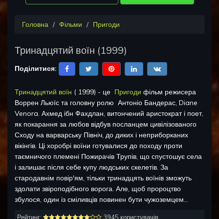
Головна
Фільми
Пригоди
Тринадцятий воїн
(
1999
)
Поділитися:
Тринадцятий воїн
(
1999
) - це
Пригоди
фільм режисера
Воррен Льюїс
та головну ролю
Антоніо Бандерас, Diane
Venora
.
Ахмед ібн Фахдлан, витончений аристократ і поет,
як покарання за любов відбув посланцем цивілізованого
Сходу на варварську Північ, до диких і неприборканих
вікінгів. Ці хоробрі воїни готувалися до походу проти
таємничого племені Пожирачів Трупів, що спустошує села
і залишає після себе купу людських скелетів. За
стародавнім повір'ям, тільки тринадцять воїнів зможуть
здолати звіроподібного ворога. Але, щоб пророцтво
збулося, один із сміливців повинен бути чужоземцем...
Рейтинг:
3945 користувачів