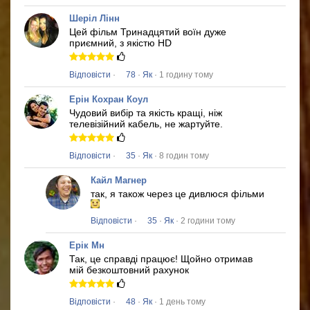
Шеріл Лінн
Цей фільм
Тринадцятий воїн
дуже
приємний, з якістю HD
Відповісти
·
78
·
Як
· 1 годину тому
Ерін Кохран Коул
Чудовий вибір та якість кращі, ніж
телевізійний кабель, не жартуйте.
Відповісти
·
35
·
Як
· 8 годин тому
Кайл Магнер
так, я також через це дивлюся фільми
Відповісти
·
35
·
Як
· 2 години тому
Ерік Мн
Так, це справді працює!
Щойно отримав
мій безкоштовний рахунок
Відповісти
·
48
·
Як
· 1 день тому