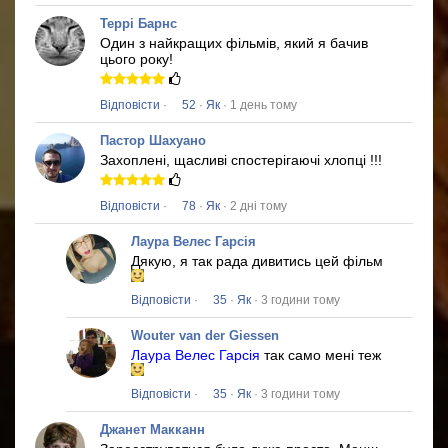
Террі Барнс
Один з найкращих фільмів, який я бачив
цього року!
Відповісти
·
52
·
Як
· 1 день тому
Пастор Шахуано
Захоплені, щасливі спостерігаючі хлопці !!!
Відповісти
·
78
·
Як
· 2 дні тому
Лаура Велес Гарсія
Дякую, я так рада дивитись цей фільм
Відповісти
·
35
·
Як
· 3 години тому
Wouter van der Giessen
Лаура Велес Гарсія
так само мені теж
Відповісти
·
35
·
Як
· 3 години тому
Джанет Макканн