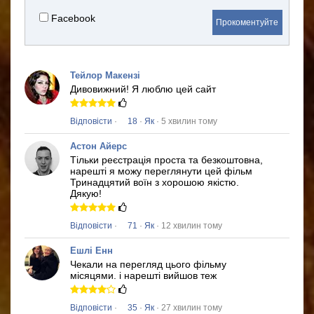
Facebook
Прокоментуйте
Тейлор Макензі
Дивовижний!
Я люблю цей сайт
Відповісти
·
18
·
Як
· 5 хвилин тому
Астон Айерс
Тільки реєстрація проста та безкоштовна,
нарешті я можу переглянути цей фільм
Тринадцятий воїн
з хорошою якістю.
Дякую!
Відповісти
·
71
·
Як
· 12 хвилин тому
Ешлі Енн
Чекали на перегляд цього фільму
місяцями.
і нарешті вийшов теж
Відповісти
·
35
·
Як
· 27 хвилин тому