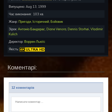
Випущено:
Aug 13, 1999
Час виконання:
103
хв.
Жанр:
Пригоди
,
Історичний
,
Бойовик
Зірок:
Антоніо Бандерас
,
Diane Venora
,
Dennis Storhøi
,
Vladimir
Kulich
Директор:
Воррен Льюїс
Якість:
Коментарі:
12 коментарів