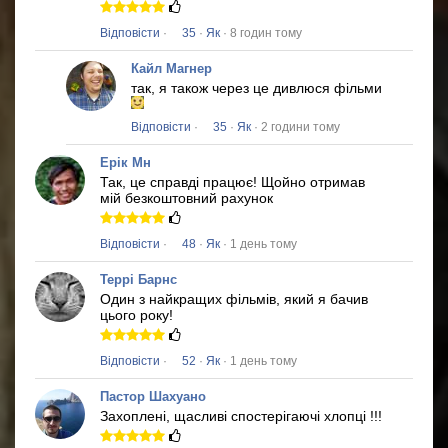
Відповісти
·
35
·
Як
· 8 годин тому
Кайл Магнер
так, я також через це дивлюся фільми
Відповісти
·
35
·
Як
· 2 години тому
Ерік Мн
Так, це справді працює!
Щойно отримав
мій безкоштовний рахунок
Відповісти
·
48
·
Як
· 1 день тому
Террі Барнс
Один з найкращих фільмів, який я бачив
цього року!
Відповісти
·
52
·
Як
· 1 день тому
Пастор Шахуано
Захоплені, щасливі спостерігаючі хлопці !!!