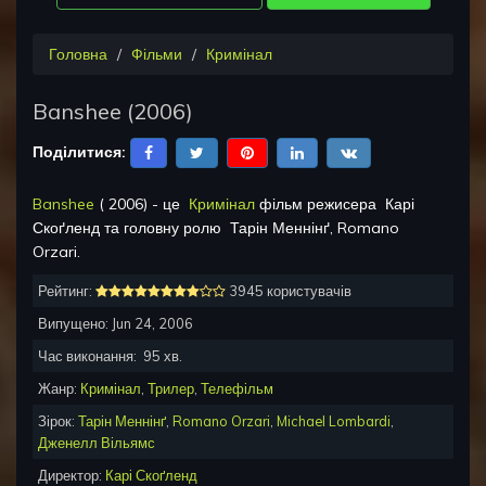
Головна
Фільми
Кримінал
Banshee
(
2006
)
Поділитися:
Banshee
(
2006
) - це
Кримінал
фільм режисера
Карі
Скоґленд
та головну ролю
Тарін Меннінґ, Romano
Orzari
.
Рейтинг:
3945 користувачів
Випущено:
Jun 24, 2006
Час виконання:
95
хв.
Жанр:
Кримінал
,
Трилер
,
Телефільм
Зірок:
Тарін Меннінґ
,
Romano Orzari
,
Michael Lombardi
,
Дженелл Вільямс
Директор:
Карі Скоґленд