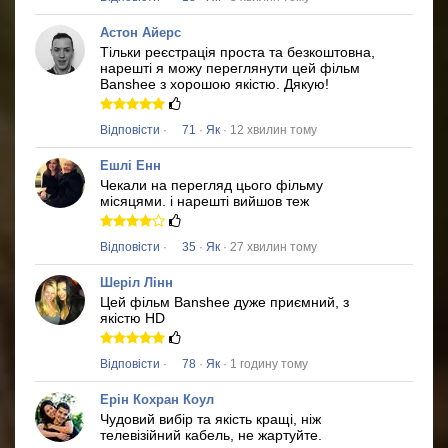
Астон Айерс
Тільки реєстрація проста та безкоштовна,
нарешті я можу переглянути цей фільм
Banshee
з хорошою якістю.
Дякую!
Відповісти
·
71
·
Як
· 12 хвилин тому
Ешлі Енн
Чекали на перегляд цього фільму
місяцями.
і нарешті вийшов теж
Відповісти
·
35
·
Як
· 27 хвилин тому
Шеріл Лінн
Цей фільм
Banshee
дуже приємний, з
якістю HD
Відповісти
·
78
·
Як
· 1 годину тому
Ерін Кохран Коул
Чудовий вибір та якість кращі, ніж
телевізійний кабель, не жартуйте.