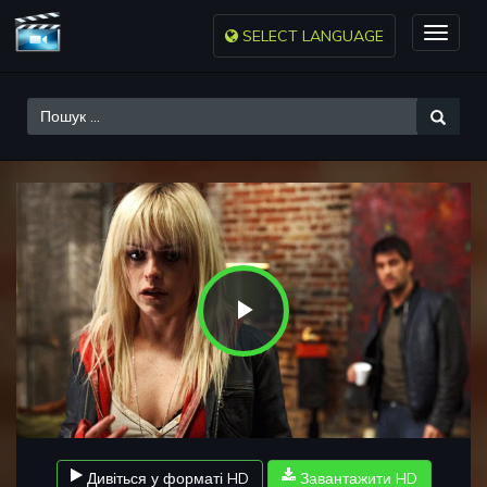
SELECT LANGUAGE
Toggle
naviga
Play
Video
Дивіться у форматі HD
Завантажити HD