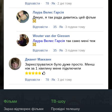
Відповісти
·
78
·
Як
· 2 дні тому
Лаура Велес Гарсія
Дякую, я так рада дивитись цей фільм
Відповісти
·
35
·
Як
· 3 години тому
Wouter van der Giessen
Лаура Велес Гарсія
так само мені теж
Відповісти
·
35
·
Як
· 3 години тому
Джанет Макканн
Зареєструватися було дуже просто.
Менш
ніж за 1 хвилину мене підключили
Відповісти
·
78
·
Як
· 3 дні тому
Фільми
ТВ-шоу
Зараз відтворює фільми
Провідні телешоу