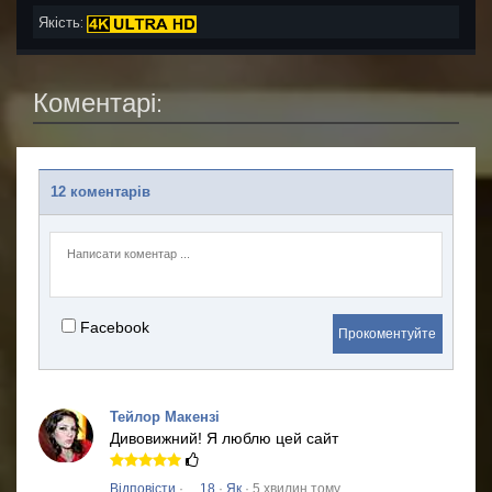
Якість:
Коментарі:
12 коментарів
Facebook
Прокоментуйте
Тейлор Макензі
Дивовижний!
Я люблю цей сайт
Відповісти
·
18
·
Як
· 5 хвилин тому