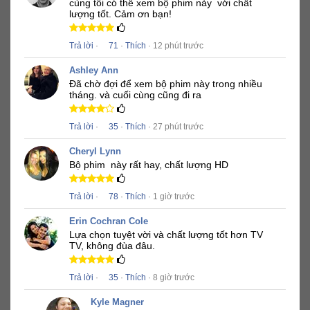
cùng tôi có thể xem bộ phim này
với chất
lượng tốt.
Cảm ơn bạn!
Trả lời
·
71
·
Thích
· 12 phút trước
Ashley Ann
Đã chờ đợi để xem bộ phim này trong nhiều
tháng.
và cuối cùng cũng đi ra
Trả lời
·
35
·
Thích
· 27 phút trước
Cheryl Lynn
Bộ phim
này rất hay, chất lượng HD
Trả lời
·
78
·
Thích
· 1 giờ trước
Erin Cochran Cole
Lựa chọn tuyệt vời và chất lượng tốt hơn TV
TV, không đùa đâu.
Trả lời
·
35
·
Thích
· 8 giờ trước
Kyle Magner