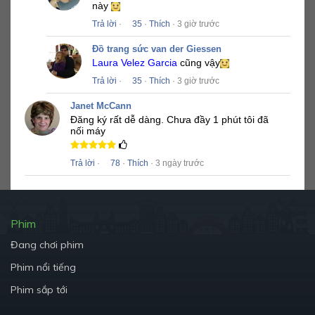
này
Trả lời
·
35
·
Thích
· 3 giờ trước
Đồ trang sức van der Giessen
Laura Velez Garcia
cũng vậy
Trả lời
·
35
·
Thích
· 3 giờ trước
Janet McCann
Đăng ký rất dễ dàng.
Chưa đầy 1 phút tôi đã
nối máy
Trả lời
·
78
·
Thích
· 3 ngày trước
Phim
Đang chơi phim
Phim nổi tiếng
Phim sắp tới