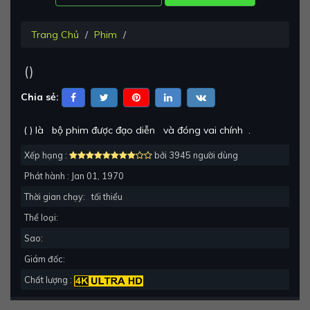
Trang Chủ
Phim
(
)
Chia sẻ:
(
) là
bộ phim được đạo diễn
và đóng vai chính
.
Xếp hạng :
bởi 3945 người dùng
Phát hành :
Jan 01, 1970
Thời gian chạy:
tối thiểu
Thể loại:
Sao:
Giám đốc:
Chất lượng :