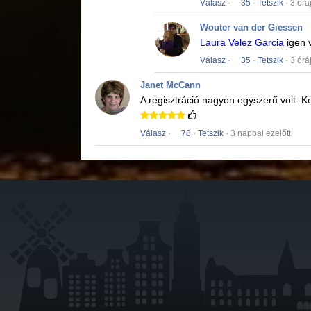
Válasz
·
35
·
Tetszik
· 3 órá
Wouter van der Giessen
Laura Velez Garcia
igen 
Válasz
·
35
·
Tetszik
· 3 órá
Janet McCann
A regisztráció nagyon egyszerű volt.
Ke
Válasz
·
78
·
Tetszik
· 3 nappal ezelőtt