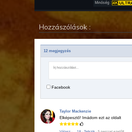
Minőség :
Hozzászólások :
12 megjegyzés
Facebook
Taylor Mackenzie
Elképesztő!
Imádom ezt az oldalt
Válasz
·
18
·
Tetszik
· 5 perccel ezelőtt