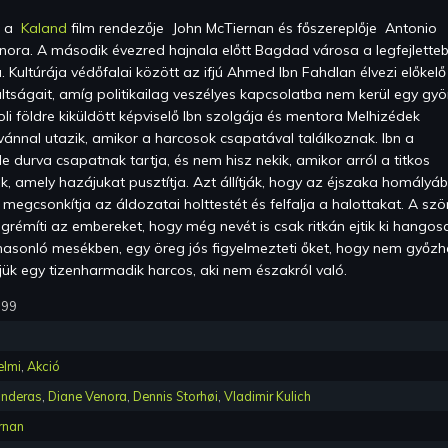
) a
Kaland
film rendezője
John McTiernan
és főszereplője
Antonio
enora
.
A második évezred hajnala előtt Bagdad városa a legfejlette
a. Kultúrája védőfalai között az ifjú Ahmed Ibn Fahdlan élvezi előkelő
váltságait, amíg politikailag veszélyes kapcsolatba nem kerül egy gy
voli földre kiküldött képviselő Ibn szolgája és mentora Melhizédek
ánnal utazik, amikor a harcosok csapatával találkoznak. Ibn a
e durva csapatnak tartja, és nem hisz nekik, amikor arról a titkos
ek, amely hazájukat pusztítja. Azt állítják, hogy az éjszaka homályáb
 megcsonkítja az áldozatai holttestét és felfalja a halottakat. A szö
grémíti az embereket, hogy még nevét is csak ritkán ejtik ki hangos
hasonló mesékben, egy öreg jós figyelmezteti őket, hogy nem győzh
ük egy tizenharmadik harcos, aki nem északról való.
999
elmi
,
Akció
anderas
,
Diane Venora
,
Dennis Storhøi
,
Vladimir Kulich
rnan