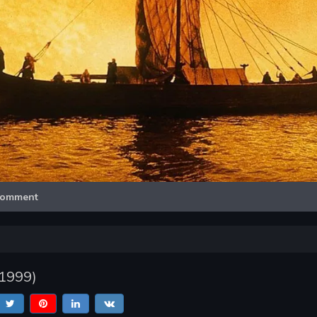
Video
omment
1999
)