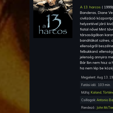
A 13. harcos
(
1999
Banderas, Diane V
civilizáció központj
helyzetével járó ki
fiatal nővel Mint tá
társaságában karav
banditákat színes, d
ellenségről beszéln
felbukkanó ellenség
jelenség annyira me
Bár Ibn nem hisz a 
ha nem lép be közéj
Megjelent:
Aug 13, 1
Futási idő:
103
min.
Műfaj:
Kaland
,
Történ
Csillagok:
Antonio B
Rendező :
John McTie