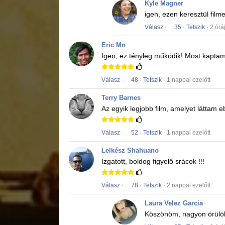
Kyle Magner
igen, ezen keresztül fil
Válasz
·
35
·
Tetszik
· 2 órá
Eric Mn
Igen, ez tényleg működik!
Most kaptam
Válasz
·
48
·
Tetszik
· 1 nappal ezelőtt
Terry Barnes
Az egyik legjobb film, amelyet láttam 
Válasz
·
52
·
Tetszik
· 1 nappal ezelőtt
Lelkész Shahuano
Izgatott, boldog figyelő srácok !!!
Válasz
·
78
·
Tetszik
· 2 nappal ezelőtt
Laura Velez Garcia
Köszönöm, nagyon örülö