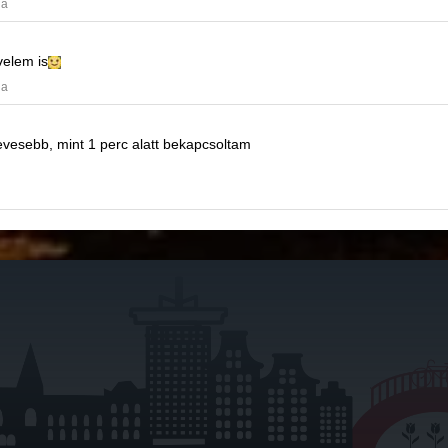
ja
velem is
ja
vesebb, mint 1 perc alatt bekapcsoltam