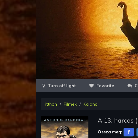
Favorite
C
itthon
Filmek
Kaland
A 13. harcos
(
Ossza meg: