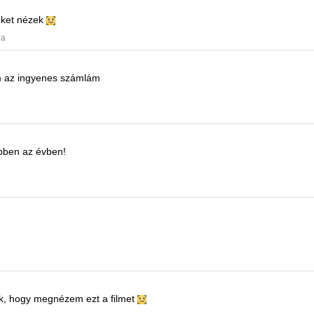
meket nézek
ja
 az ingyenes számlám
ebben az évben!
k, hogy megnézem ezt a filmet