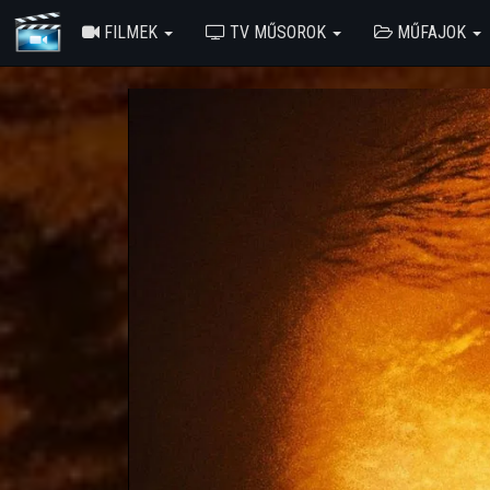
FILMEK
TV MŰSOROK
MŰFAJOK