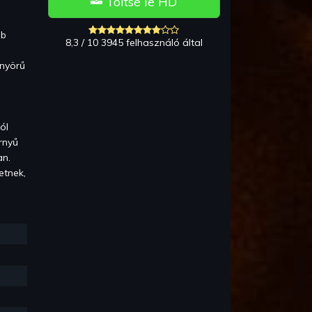
Töltse le HD
bb
8,3 / 10 3945 felhasználó által
önyörű
ól
rnyű
an.
etnek,