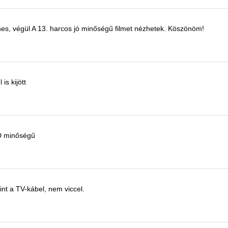
nes, végül
A 13. harcos
jó minőségű
filmet
nézhetek.
Köszönöm!
 is kijött
D minőségű
nt a TV-kábel, nem viccel.