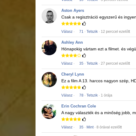
Aston Ayers
Csak a regisztráció egyszerű és ingye
Válasz
·
71
·
Tetszik
· 12 perccel ezelőtt
Ashley Ann
Hónapokig vártam ezt a filmet.
és végül
Válasz
·
35
·
Tetszik
· 27 perccel ezelőtt
Cheryl Lynn
Ez a film
A 13. harcos
nagyon szép, H
Válasz
·
78
·
Tetszik
· 1 órája
Erin Cochran Cole
A nagy választék és a minőség jobb, mi
Válasz
·
35
·
Mint
· 8 órával ezelőtt