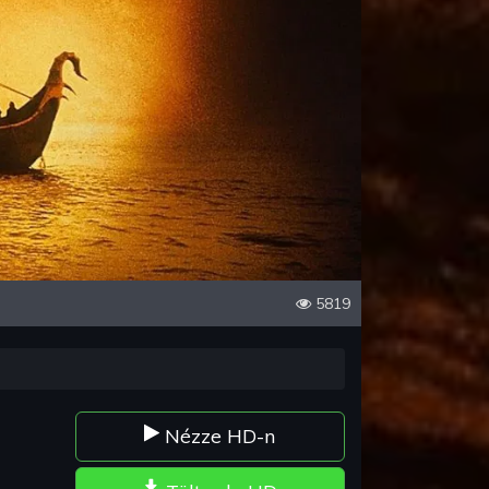
5819
Nézze HD-n