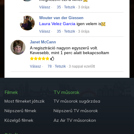
Válasz
·
35
·
Tetszik
· 3 órája
Wouter van der Giessen
Laura Velez Garcia
igen velem is
Válasz
·
35
·
Tetszik
· 3 órája
Janet McCann
A regisztráció nagyon egyszerű volt.
Kevesebb, mint 1 perc alatt bekapcsoltam
Válasz
·
78
·
Tetszik
· 3 nappal ezelőtt
Filmek
TV műsorok
Most filmeket játszik
TV műsorok sugárzása
Népszerű filmek
Népszerű TV műsorok
Közelgő filmek
Az Air TV műsorokon