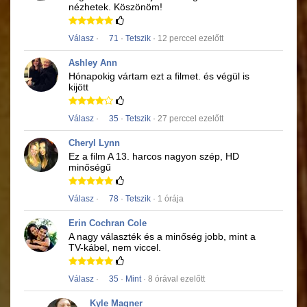
nézhetek.
Köszönöm!
Válasz
·
71
·
Tetszik
· 12 perccel ezelőtt
Ashley Ann
Hónapokig vártam ezt a filmet.
és végül is
kijött
Válasz
·
35
·
Tetszik
· 27 perccel ezelőtt
Cheryl Lynn
Ez a film
A 13. harcos
nagyon szép, HD
minőségű
Válasz
·
78
·
Tetszik
· 1 órája
Erin Cochran Cole
A nagy választék és a minőség jobb, mint a
TV-kábel, nem viccel.
Válasz
·
35
·
Mint
· 8 órával ezelőtt
Kyle Magner