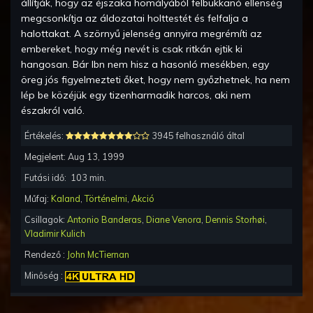
állítják, hogy az éjszaka homályából felbukkanó ellenség
megcsonkítja az áldozatai holttestét és felfalja a
halottakat. A szörnyű jelenség annyira megrémíti az
embereket, hogy még nevét is csak ritkán ejtik ki
hangosan. Bár Ibn nem hisz a hasonló mesékben, egy
öreg jós figyelmezteti őket, hogy nem győzhetnek, ha nem
lép be közéjük egy tizenharmadik harcos, aki nem
északról való.
Értékelés:
3945 felhasználó által
Megjelent:
Aug 13, 1999
Futási idő:
103
min.
Műfaj:
Kaland
,
Történelmi
,
Akció
Csillagok:
Antonio Banderas
,
Diane Venora
,
Dennis Storhøi
,
Vladimir Kulich
Rendező :
John McTiernan
Minőség :