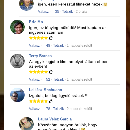
igen, ezen keresztül filmeket nézek
Válasz
·
35
·
Tetszik
· 2 órája
Eric Mn
Igen, ez tényleg működik!
Most kaptam az
ingyenes számlám
Válasz
·
48
·
Tetszik
· 1 nappal ezelőtt
Terry Barnes
Az egyik legjobb film, amelyet láttam ebben
az évben!
Válasz
·
52
·
Tetszik
· 1 nappal ezelőtt
Lelkész Shahuano
Izgatott, boldog figyelő srácok !!!
Válasz
·
78
·
Tetszik
· 2 nappal ezelőtt
Laura Velez Garcia
Köszönöm, nagyon örülök, hogy
megnézem ezt a filmet