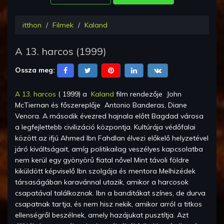
itthon
Filmek
Kaland
A 13. harcos
(
1999
)
Ossza meg:
A 13. harcos
(
1999
) a
Kaland
film rendezője
John
McTiernan
és főszereplője
Antonio Banderas, Diane
Venora
.
A második évezred hajnala előtt Bagdad városa
a legfejlettebb civilizáció központja. Kultúrája védőfalai
között az ifjú Ahmed Ibn Fahdlan élvezi előkelő helyzetével
járó kiváltságait, amíg politikailag veszélyes kapcsolatba
nem kerül egy gyönyörű fiatal nővel Mint távoli földre
kiküldött képviselő Ibn szolgája és mentora Melhizédek
társaságában karavánnal utazik, amikor a harcosok
csapatával találkoznak. Ibn a banditákat színes, de durva
csapatnak tartja, és nem hisz nekik, amikor arról a titkos
ellenségről beszélnek, amely hazájukat pusztítja. Azt