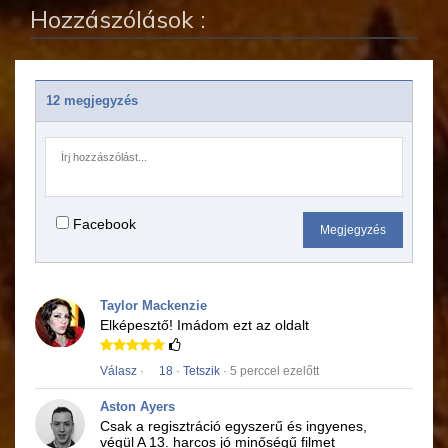
Hozzászólások :
12 megjegyzés
Facebook
Megjegyzés
Taylor Mackenzie
Elképesztő!
Imádom ezt az oldalt
Válasz
·
18
·
Tetszik
· 5 perccel ezelőtt
Aston Ayers
Csak a regisztráció egyszerű és ingyenes,
végül
A 13. harcos
jó minőségű
filmet