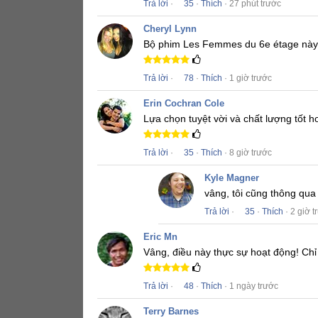
Trả lời
·
35
·
Thích
· 27 phút trước
Cheryl Lynn
Bộ phim
Les Femmes du 6e étage
này 
Trả lời
·
78
·
Thích
· 1 giờ trước
Erin Cochran Cole
Lựa chọn tuyệt vời và chất lượng tốt 
Trả lời
·
35
·
Thích
· 8 giờ trước
Kyle Magner
vâng, tôi cũng thông qu
Trả lời
·
35
·
Thích
· 2 giờ t
Eric Mn
Vâng, điều này thực sự hoạt động!
Chỉ
Trả lời
·
48
·
Thích
· 1 ngày trước
Terry Barnes