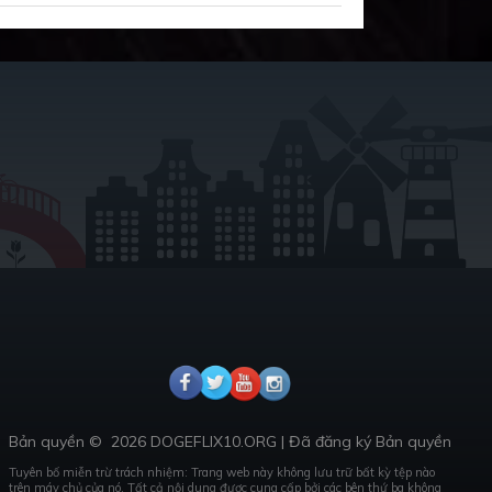
Bản quyền ©
2026 DOGEFLIX10.ORG
|
Đã đăng ký Bản quyền
Tuyên bố miễn trừ trách nhiệm: Trang web này không lưu trữ bất kỳ tệp nào
trên máy chủ của nó.
Tất cả nội dung được cung cấp bởi các bên thứ ba không