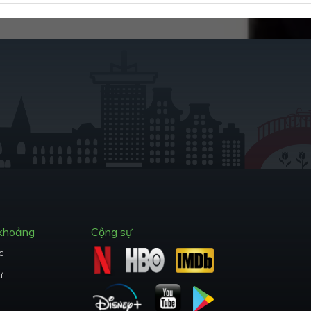
 khoảng
Cộng sự
c
ư
trên không