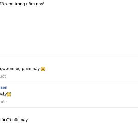
 đã xem trong năm nay!
được xem bộ phim này
rước
ssen
vậy
rước
tôi đã nối máy