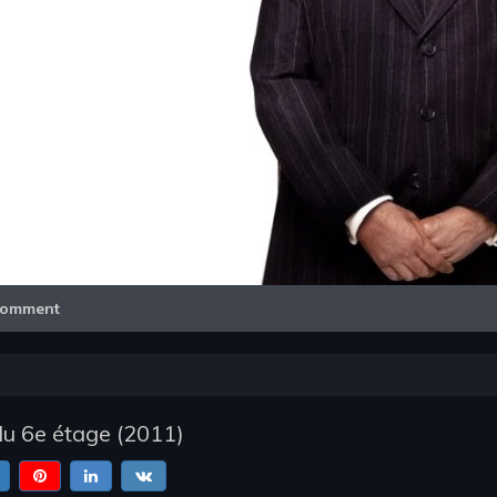
Video
omment
u 6e étage
(
2011
)