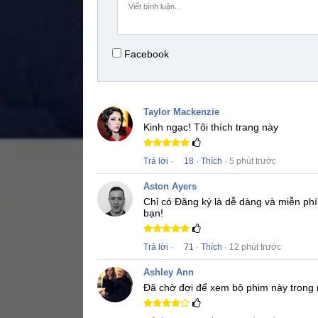
Facebook
Taylor Mackenzie
Kinh ngạc!
Tôi thích trang này
Trả lời
·
18
·
Thích
· 5 phút trước
Aston Ayers
Chỉ có Đăng ký là dễ dàng và miễn phí
bạn!
Trả lời
·
71
·
Thích
· 12 phút trước
Ashley Ann
Đã chờ đợi để xem bộ phim này trong 