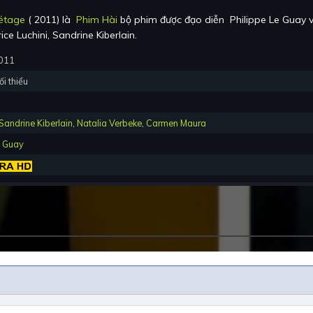
étage
(
2011
) là
Phim Hài
bộ phim được đạo diễn
Philippe Le Guay
v
ice Luchini, Sandrine Kiberlain
.
2011
ối thiểu
Sandrine Kiberlain
,
Natalia Verbeke
,
Carmen Maura
e Guay