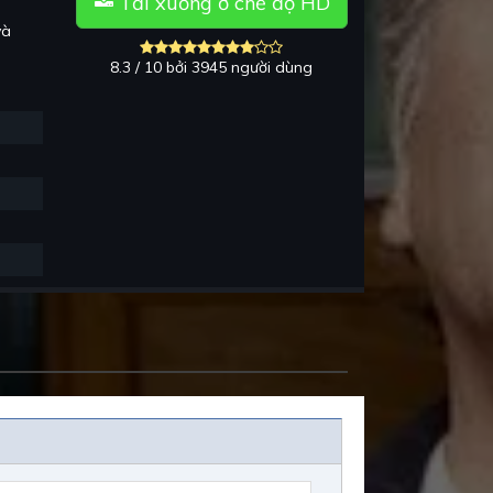
Tải xuống ở chế độ HD
à
8.3 / 10 bởi 3945 người dùng