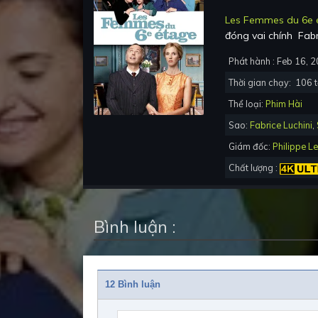
Les Femmes du 6e 
đóng vai chính
Fabr
Phát hành :
Feb 16, 
Thời gian chạy:
106
t
Thể loại:
Phim Hài
Sao:
Fabrice Luchini
,
Giám đốc:
Philippe L
Chất lượng :
Bình luận :
12 Bình luận