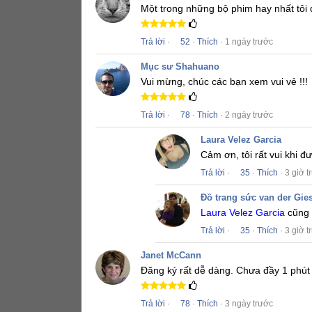
Một trong những bộ phim hay nhất tôi
Trả lời
·
52
·
Thích
· 1 ngày trước
Mục sư Shahuano
Vui mừng, chúc các bạn xem vui vẻ !!!
Trả lời
·
78
·
Thích
· 2 ngày trước
Laura Velez Garcia
Cảm ơn, tôi rất vui khi 
Trả lời
·
35
·
Thích
· 3 giờ t
Đồ trang sức van der Gie
Laura Velez Garcia
cũng 
Trả lời
·
35
·
Thích
· 3 giờ t
Janet McCann
Đăng ký rất dễ dàng.
Chưa đầy 1 phút 
Trả lời
·
78
·
Thích
· 3 ngày trước