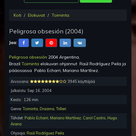
Koti
Elokuvat
Toiminta
Peligrosa obsesión
(
2004
)
Jaa:
Peligrosa obsesión
2004 Argentina,
Brazil
Toiminta
elokuvan ohjannut
Raúl Rodríguez Peila
ja
pääosassa
Pablo Echarri, Mariano Martínez
.
Arvosana:
3945 käyttäjää
Julkaistu:
Sep 16, 2004
Kesto:
126
min.
Genre:
Toiminta
,
Draama
,
Trilleri
Tähdet:
Pablo Echarri
,
Mariano Martínez
,
Carol Castro
,
Hugo
Arana
Ohjaaja:
Raúl Rodríguez Peila