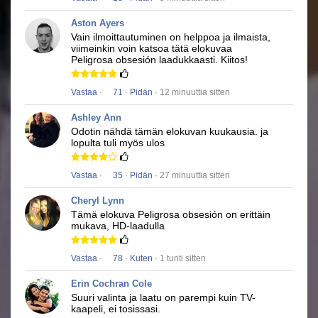
Aston Ayers
Vain ilmoittautuminen on helppoa ja ilmaista,
viimeinkin voin katsoa tätä elokuvaa
Peligrosa obsesión
laadukkaasti.
Kiitos!
Vastaa
·
71
·
Pidän
· 12 minuuttia sitten
Ashley Ann
Odotin nähdä tämän elokuvan kuukausia.
ja
lopulta tuli myös ulos
Vastaa
·
35
·
Pidän
· 27 minuuttia sitten
Cheryl Lynn
Tämä elokuva
Peligrosa obsesión
on erittäin
mukava, HD-laadulla
Vastaa
·
78
·
Kuten
· 1 tunti sitten
Erin Cochran Cole
Suuri valinta ja laatu on parempi kuin TV-
kaapeli, ei tosissasi.