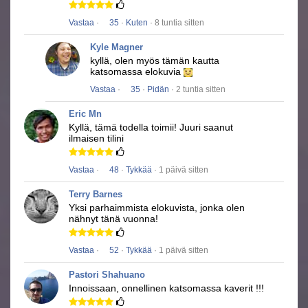
Vastaa
·
35
·
Kuten
· 8 tuntia sitten
Kyle Magner
kyllä, olen myös tämän kautta
katsomassa elokuvia
Vastaa
·
35
·
Pidän
· 2 tuntia sitten
Eric Mn
Kyllä, tämä todella toimii!
Juuri saanut
ilmaisen tilini
Vastaa
·
48
·
Tykkää
· 1 päivä sitten
Terry Barnes
Yksi parhaimmista elokuvista, jonka olen
nähnyt tänä vuonna!
Vastaa
·
52
·
Tykkää
· 1 päivä sitten
Pastori Shahuano
Innoissaan, onnellinen katsomassa kaverit !!!