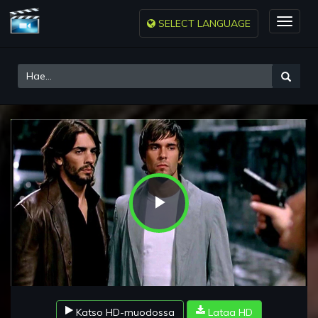
SELECT LANGUAGE
Toggle
naviga
Play
Video
Katso HD-muodossa
Lataa HD