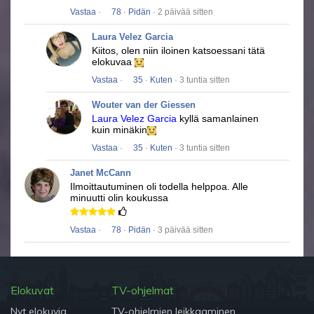
Vastaa
·
78
·
Pidän
· 2 päivää sitten
Laura Velez Garcia
Kiitos, olen niin iloinen katsoessani tätä
elokuvaa
Vastaa
·
35
·
Kuten
· 3 tuntia sitten
Wouter van der Giessen
Laura Velez Garcia
kyllä ​​samanlainen
kuin minäkin
Vastaa
·
35
·
Kuten
· 3 tuntia sitten
Janet McCann
Ilmoittautuminen oli todella helppoa.
Alle
minuutti olin koukussa
Vastaa
·
78
·
Pidän
· 3 päivää sitten
Elokuvat
TV-ohjelmat
Nyt elokuvia
TV-ohjelmien leikkaaminen