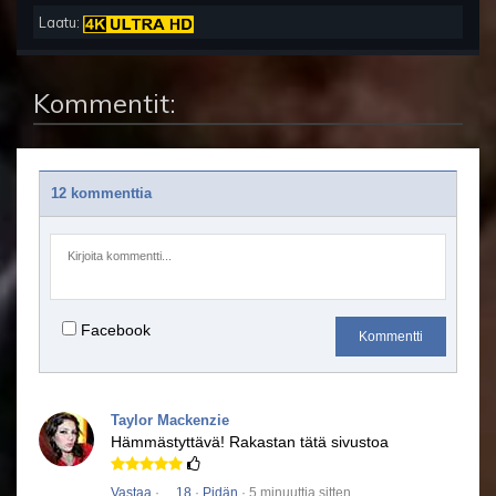
Laatu:
Kommentit:
12 kommenttia
Facebook
Kommentti
Taylor Mackenzie
Hämmästyttävä!
Rakastan tätä sivustoa
Vastaa
·
18
·
Pidän
· 5 minuuttia sitten