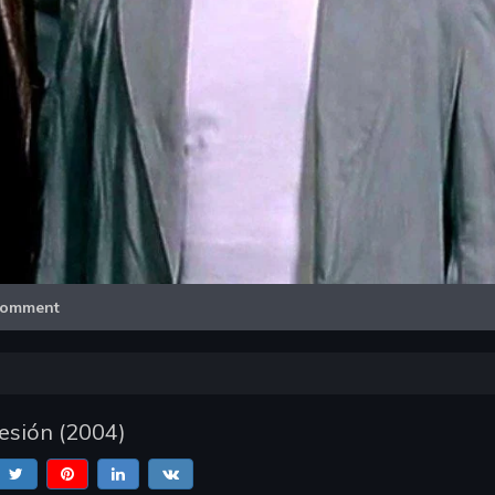
Video
omment
esión
(
2004
)