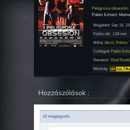
Peligrosa obsesión
Pablo Echarri, Mari
Megjelent:
Sep 16, 2
Futási idő:
126
min.
Műfaj:
Akció
,
Dráma
,
Csillagok:
Pablo Echa
Rendező :
Raúl Rodrí
Minőség :
Hozzászólások :
12 megjegyzés