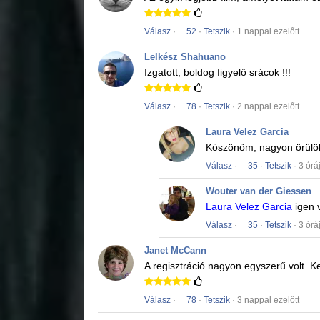
Válasz
·
52
·
Tetszik
· 1 nappal ezelőtt
Lelkész Shahuano
Izgatott, boldog figyelő srácok !!!
Válasz
·
78
·
Tetszik
· 2 nappal ezelőtt
Laura Velez Garcia
Köszönöm, nagyon örülö
Válasz
·
35
·
Tetszik
· 3 órá
Wouter van der Giessen
Laura Velez Garcia
igen 
Válasz
·
35
·
Tetszik
· 3 órá
Janet McCann
A regisztráció nagyon egyszerű volt.
Ke
Válasz
·
78
·
Tetszik
· 3 nappal ezelőtt