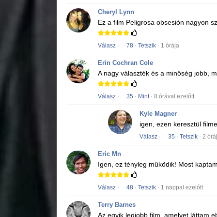
Cheryl Lynn
Ez a film
Peligrosa obsesión
nagyon sz
Válasz
·
78
·
Tetszik
· 1 órája
Erin Cochran Cole
A nagy választék és a minőség jobb, mi
Válasz
·
35
·
Mint
· 8 órával ezelőtt
Kyle Magner
igen, ezen keresztül fil
Válasz
·
35
·
Tetszik
· 2 órá
Eric Mn
Igen, ez tényleg működik!
Most kaptam
Válasz
·
48
·
Tetszik
· 1 nappal ezelőtt
Terry Barnes
Az egyik legjobb film, amelyet láttam 