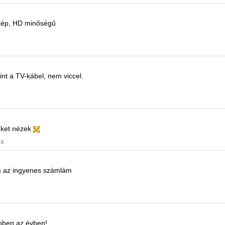
ép, HD minőségű
nt a TV-kábel, nem viccel.
meket nézek
ja
 az ingyenes számlám
ebben az évben!