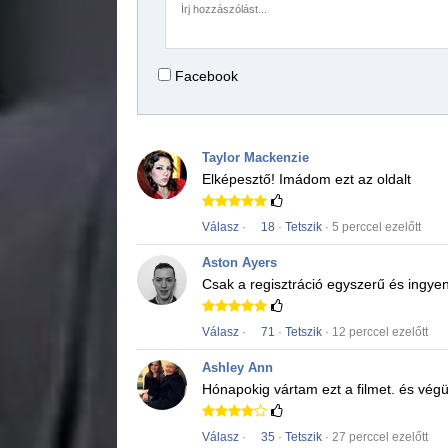
Facebook
Taylor Mackenzie
Elképesztő!
Imádom ezt az oldalt
Válasz
·
18
·
Tetszik
· 5 perccel ezelőtt
Aston Ayers
Csak a regisztráció egyszerű és ingye
Válasz
·
71
·
Tetszik
· 12 perccel ezelőtt
Ashley Ann
Hónapokig vártam ezt a filmet.
és végül
Válasz
·
35
·
Tetszik
· 27 perccel ezelőtt