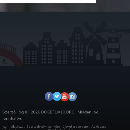
Szerzői jog ©
2026 DOGEFLIX10.ORG
|
Minden jog
fenntartva
Jogi nyilatkozat: Ez a webhely nem tárol fájlokat a szerverén.
Az összes