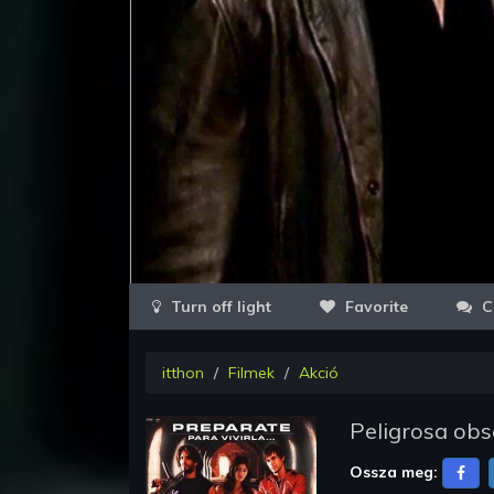
Favorite
C
itthon
Filmek
Akció
Peligrosa obs
Ossza meg: