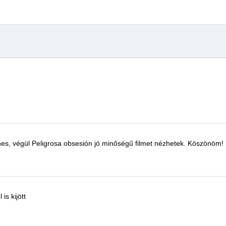
nes, végül
Peligrosa obsesión
jó minőségű
filmet
nézhetek.
Köszönöm!
 is kijött