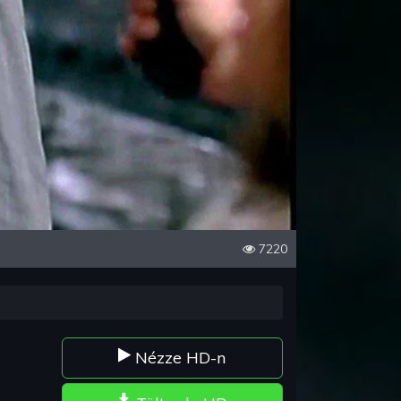
7220
Nézze HD-n