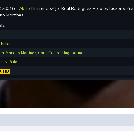
(
2004
) a
Akció
film rendezője
Raúl Rodríguez Peila
és főszereplőj
ano Martínez
.
004
Thriller
rri
,
Mariano Martínez
,
Carol Castro
,
Hugo Arana
guez Peila