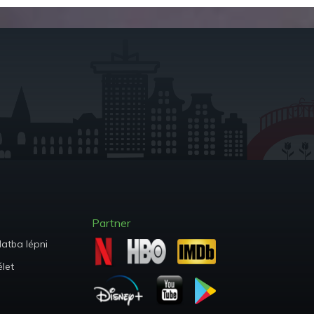
Partner
atba lépni
let