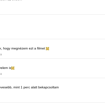
k, hogy megnézem ezt a filmet
ja
velem is
ja
vesebb, mint 1 perc alatt bekapcsoltam