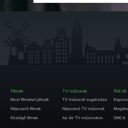
Filmek
TV műsorok
Ról ről
Most filmeket játszik
TV műsorok sugárzása
Kapcsol
Népszerű filmek
Népszerű TV műsorok
Magáné
Közelgő filmek
Az Air TV műsorokon
DMCA