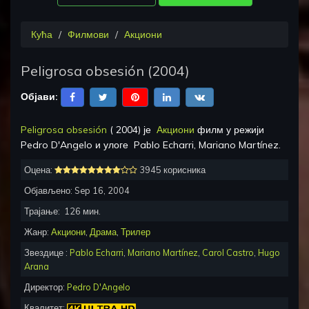
Кућа
Филмови
Акциони
Peligrosa obsesión
(
2004
)
Објави:
Peligrosa obsesión
(
2004
) је
Акциони
филм у режији
Pedro D'Angelo
и улоге
Pablo Echarri, Mariano Martínez
.
Оцена:
3945 корисника
Објављено:
Sep 16, 2004
Трајање:
126
мин.
Жанр:
Акциони
,
Драма
,
Трилер
Звездице :
Pablo Echarri
,
Mariano Martínez
,
Carol Castro
,
Hugo
Arana
Директор:
Pedro D'Angelo
Квалитет: