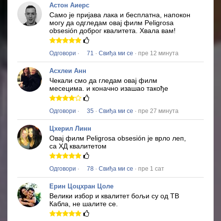
Астон Аиерс
Само је пријава лака и бесплатна, напокон
могу да одгледам овај филм
Peligrosa
obsesión
доброг квалитета.
Хвала вам!
Одговори
·
71
·
Свиђа ми се
· пре 12 минута
Асхлеи Анн
Чекали смо да гледам овај филм
месецима.
и коначно изашао такође
Одговори
·
35
·
Свиђа ми се
· пре 27 минута
Цхерил Линн
Овај филм
Peligrosa obsesión
је врло леп,
са ХД квалитетом
Одговори
·
78
·
Свиђа ми се
· пре 1 сат
Ерин Цоцхран Цоле
Велики избор и квалитет бољи су од ТВ
Кабла, не шалите се.