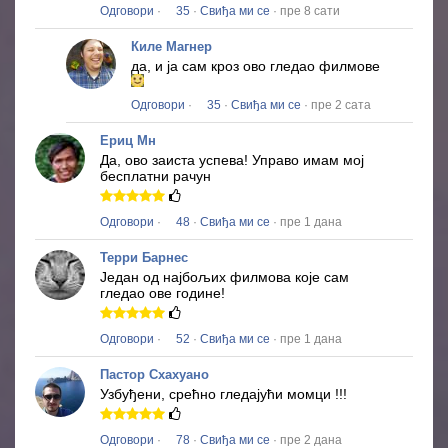
Одговори
·
35
·
Свиђа ми се
· пре 8 сати
Киле Магнер
да, и ја сам кроз ово гледао филмове
Одговори
·
35
·
Свиђа ми се
· пре 2 сата
Ериц Мн
Да, ово заиста успева!
Управо имам мој
бесплатни рачун
Одговори
·
48
·
Свиђа ми се
· пре 1 дана
Терри Барнес
Један од најбољих филмова које сам
гледао ове године!
Одговори
·
52
·
Свиђа ми се
· пре 1 дана
Пастор Схахуано
Узбуђени, срећно гледајући момци !!!
Одговори
·
78
·
Свиђа ми се
· пре 2 дана