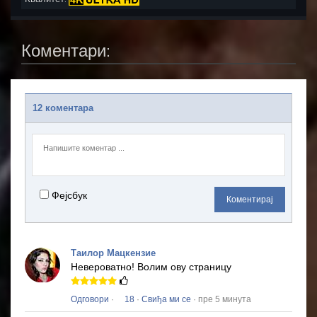
Коментари:
12 коментара
Фејсбук
Коментирај
Таилор Мацкензие
Невероватно!
Волим ову страницу
Одговори
·
18
·
Свиђа ми се
· пре 5 минута