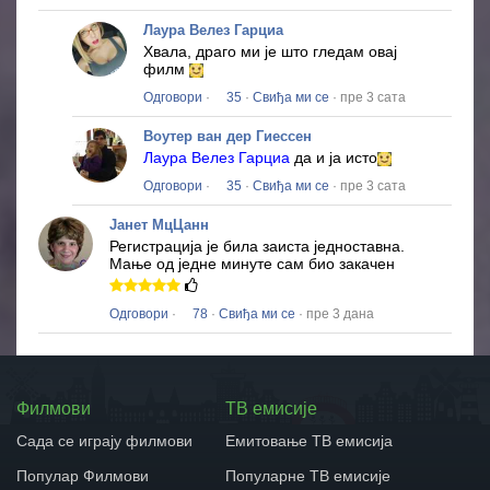
Лаура Велез Гарциа
Хвала, драго ми је што гледам овај
филм
Одговори
·
35
·
Свиђа ми се
· пре 3 сата
Воутер ван дер Гиессен
Лаура Велез Гарциа
да и ја исто
Одговори
·
35
·
Свиђа ми се
· пре 3 сата
Јанет МцЦанн
Регистрација је била заиста једноставна.
Мање од једне минуте сам био закачен
Одговори
·
78
·
Свиђа ми се
· пре 3 дана
Филмови
ТВ емисије
Сада се играју филмови
Емитовање ТВ емисија
Популар Филмови
Популарне ТВ емисије