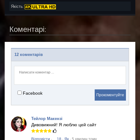
Якість:
Коментарі:
12 коментарів
Facebook
Прокоментуйте
Тейлор Макензі
Дивовижний!
Я люблю цей сайт
Відповісти
·
18
·
Як
· 5 хвилин тому