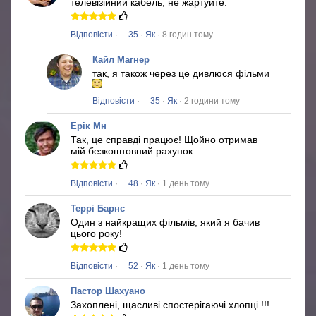
телевізійний кабель, не жартуйте.
Відповісти
·
35
·
Як
· 8 годин тому
Кайл Магнер
так, я також через це дивлюся фільми
Відповісти
·
35
·
Як
· 2 години тому
Ерік Мн
Так, це справді працює!
Щойно отримав
мій безкоштовний рахунок
Відповісти
·
48
·
Як
· 1 день тому
Террі Барнс
Один з найкращих фільмів, який я бачив
цього року!
Відповісти
·
52
·
Як
· 1 день тому
Пастор Шахуано
Захоплені, щасливі спостерігаючі хлопці !!!