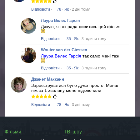
Відповісти
·
78
·
Як
· 2 дні тому
Лаура Велес Гарсія
Дякую, я так рада дивитись цей фільм
Відповісти
·
35
·
Як
· 3 години тому
Wouter van der Giessen
Лаура Велес Гарсія
так само мені теж
Відповісти
·
35
·
Як
· 3 години тому
Джанет Макканн
Зареєструватися було дуже просто.
Менш
ніж за 1 хвилину мене підключили
Відповісти
·
78
·
Як
· 3 дні тому
Фільми
ТВ-шоу