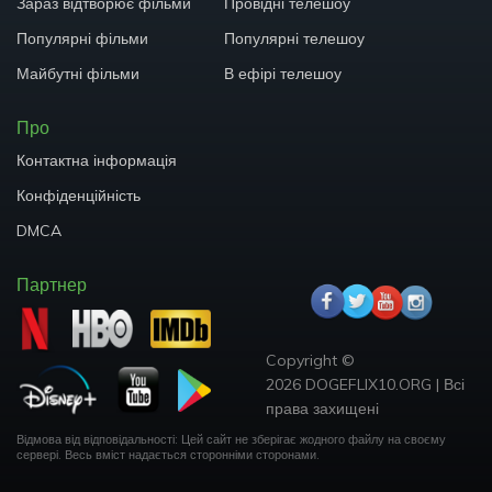
Зараз відтворює фільми
Провідні телешоу
Популярні фільми
Популярні телешоу
Майбутні фільми
В ефірі телешоу
Про
Контактна інформація
Конфіденційність
DMCA
Партнер
Copyright ©
2026 DOGEFLIX10.ORG
|
Всі
права захищені
Відмова від відповідальності: Цей сайт не зберігає жодного файлу на своєму
сервері.
Весь вміст надається сторонніми сторонами.