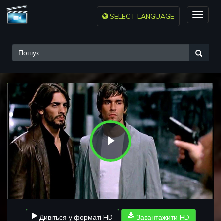
SELECT LANGUAGE
Toggle
naviga
Play
Video
Дивіться у форматі HD
Завантажити HD