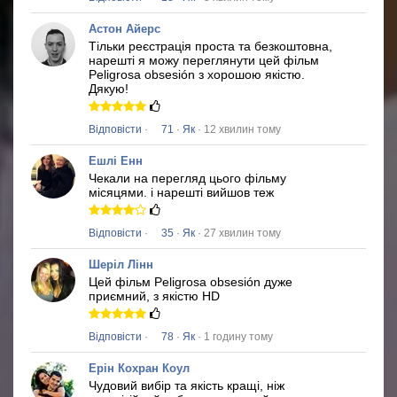
Астон Айерс
Тільки реєстрація проста та безкоштовна,
нарешті я можу переглянути цей фільм
Peligrosa obsesión
з хорошою якістю.
Дякую!
Відповісти
·
71
·
Як
· 12 хвилин тому
Ешлі Енн
Чекали на перегляд цього фільму
місяцями.
і нарешті вийшов теж
Відповісти
·
35
·
Як
· 27 хвилин тому
Шеріл Лінн
Цей фільм
Peligrosa obsesión
дуже
приємний, з якістю HD
Відповісти
·
78
·
Як
· 1 годину тому
Ерін Кохран Коул
Чудовий вибір та якість кращі, ніж