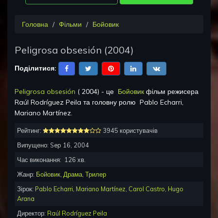
Головна
Фільми
Бойовик
Peligrosa obsesión
(
2004
)
Поділитися:
Peligrosa obsesión
(
2004
) - це
Бойовик
фільм режисера
Raúl Rodríguez Peila
та головну ролю
Pablo Echarri,
Mariano Martínez
.
Рейтинг:
3945 користувачів
Випущено:
Sep 16, 2004
Час виконання:
126
хв.
Жанр:
Бойовик
,
Драма
,
Трилер
Зірок:
Pablo Echarri
,
Mariano Martínez
,
Carol Castro
,
Hugo
Arana
Директор:
Raúl Rodríguez Peila