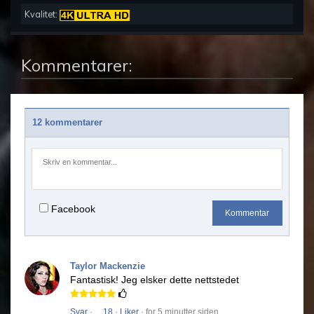
Kvalitet:
Kommentarer:
12 kommentarer
Facebook
Kommentar
Taylor Mackenzie
Fantastisk!
Jeg elsker dette nettstedet
Svar
·
18
·
Liker
· for 5 minutter siden