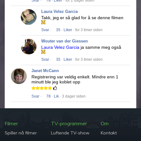
Svar
·
78
·
Liker
· for 2 dager siden
Laura Velez Garcia
Takk, jeg er så glad for å se denne filmen
Svar
·
35
·
Liker
· for 3 timer siden
Wouter van der Giessen
Laura Velez Garcia
ja samme meg også
Svar
·
35
·
Liker
· for 3 timer siden
Janet McCann
Registrering var veldig enkelt.
Mindre enn 1
minutt ble jeg koblet opp
Svar
·
78
·
Lik
· 3 dager siden
Filmer
TV-programmer
Om
Spiller nå filmer
Luftende TV-show
Kontakt