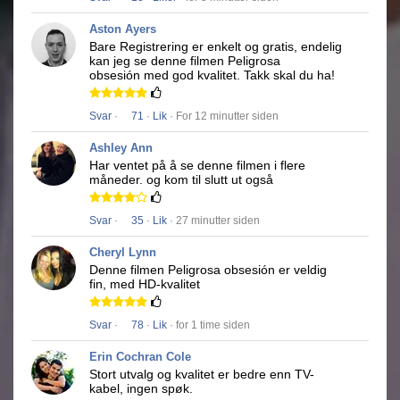
Aston Ayers
Bare Registrering er enkelt og gratis, endelig
kan jeg se denne filmen
Peligrosa
obsesión
med god kvalitet.
Takk skal du ha!
Svar
·
71
·
Lik
· For 12 minutter siden
Ashley Ann
Har ventet på å se denne filmen i flere
måneder.
og kom til slutt ut også
Svar
·
35
·
Lik
· 27 minutter siden
Cheryl Lynn
Denne filmen
Peligrosa obsesión
er veldig
fin, med HD-kvalitet
Svar
·
78
·
Lik
· for 1 time siden
Erin Cochran Cole
Stort utvalg og kvalitet er bedre enn TV-
kabel, ingen spøk.