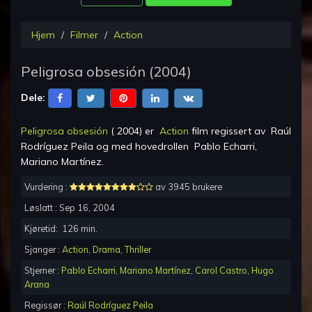
Hjem
Filmer
Action
Peligrosa obsesión
(
2004
)
Dele:
Peligrosa obsesión
(
2004
) er
Action
film regissert av
Raúl
Rodríguez Peila
og med hovedrollen
Pablo Echarri,
Mariano Martínez
.
Vurdering :
av 3945 brukere
Løslatt :
Sep 16, 2004
Kjøretid:
126
min.
Sjanger :
Action
,
Drama
,
Thriller
Stjerner :
Pablo Echarri
,
Mariano Martínez
,
Carol Castro
,
Hugo
Arana
Regissør :
Raúl Rodríguez Peila