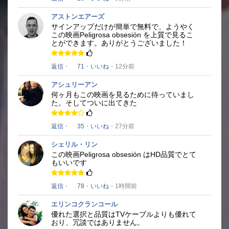
アストンエアーズ
サインアップだけが簡単で無料で、ようやく
この映画
Peligrosa obsesión
を上質で
見るこ
とができ
ます。
ありがとうございました！
返信
・
71
・
いいね
・12分前
アシュリーアン
何ヶ月もこの映画を見るために待っていまし
た。
そしてついに出てきた
返信
・
35
・
いいね
・27分前
シェリル・リン
この映画
Peligrosa obsesión
はHD品質でとて
もいいです
返信
・
78
・
いいね
・1時間前
エリンコクランコール
優れた選択と品質はTVケーブルよりも優れて
おり、冗談ではありません。