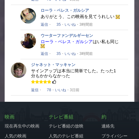
ローラ・ベレス・ガルシア
ありがとう、この映画を見てうれしい
返信
・
35
・
いいね
・3時間前
ウーターファンデルギーセン
ローラ・ベレス・ガルシア
はい私も同じ
返信
・
35
・
いいね
・3時間前
ジャネット・マッキャン
サインアップは本当に簡単でした。
たった1
分もかからなかった
返信
・
78
・
いいね
・3日前
映画
テレビ番組
約
現在再生中の映画
テレビ番組の放映
連絡先
人気の映画
人気のテレビ番組
プライバシー