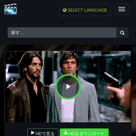
SELECT LANGUAGE
Toggle
naviga
Play
Video
HDで見る
HDをダウンロード