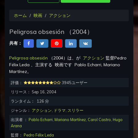
ホーム
映画
アクション
Peligrosa obsesión
（
2004
）
共有：
Peligrosa obsesión
（
2004
）は、が
アクション
監督
Pedro
Félix Leda
、主演する
映画です
Pablo Echarri, Mariano
Martínez
。
評価：
3945ユーザー
リリース：
Sep 16, 2004
ランタイム：
126
分
ジャンル：
アクション
,
ドラマ
,
スリラー
出演者 ：
Pablo Echarri
,
Mariano Martínez
,
Carol Castro
,
Hugo
Arana
監督：
Pedro Félix Leda