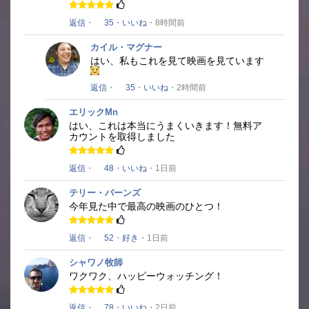
返信
・
35
・
いいね
・8時間前
カイル・マグナー
はい、私もこれを見て映画を見ています
返信
・
35
・
いいね
・2時間前
エリックMn
はい、これは本当にうまくいきます！
無料ア
カウントを取得しました
返信
・
48
・
いいね
・1日前
テリー・バーンズ
今年見た中で最高の映画のひとつ！
返信
・
52
・
好き
・1日前
シャワノ牧師
ワクワク、ハッピーウォッチング！
返信
・
78
・
いいね
・2日前