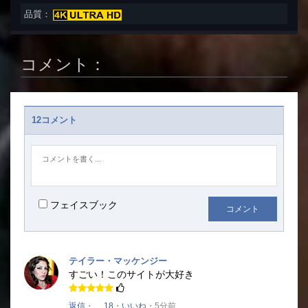
品質：
コメント：
12コメント
フェイスブック
コメント
テイラー・マッケンジー
すごい！
このサイトが大好き
返信
・
18
・
いいね
・5分前